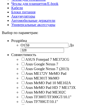
Чехлы для планшетов/E-book
Кабели
Блоки питания
Аккумуляторы
Автомобильные держатели
Универсальные аксессуары
Выбор по параметрам:
Роздрібна
От
До
Совместимость
ASUS Fonepad 7 ME372CG
Asus Google Nexus 7
Asus Google Nexus 7 (2013)
Asus ME172V MeMO Pad
Asus ME301T MeMO
Asus MeMO Pad 10 ME102A
Asus MeMO Pad HD 7 ME173X
Asus MeMO Pad ME302C
Asus TF300T/TF300GT/10.1"
Asus TF700GT/10.1"