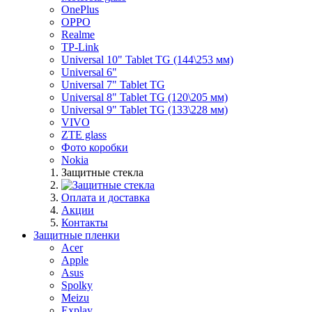
OnePlus
OPPO
Realme
TP-Link
Universal 10" Tablet TG (144\253 мм)
Universal 6"
Universal 7" Tablet TG
Universal 8" Tablet TG (120\205 мм)
Universal 9" Tablet TG (133\228 мм)
VIVO
ZTE glass
Фото коробки
Nokia
Защитные стекла
Оплата и доставка
Акции
Контакты
Защитные пленки
Acer
Apple
Asus
Spolky
Meizu
Explay