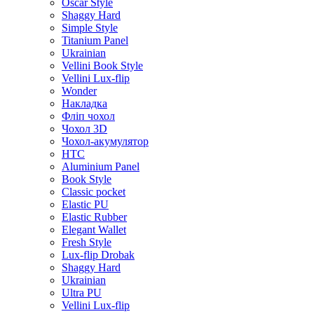
Oscar Style
Shaggy Hard
Simple Style
Titanium Panel
Ukrainian
Vellini Book Style
Vellini Lux-flip
Wonder
Накладка
Фліп чохол
Чохол 3D
Чохол-акумулятор
HTC
Aluminium Panel
Book Style
Classic pocket
Elastic PU
Elastic Rubber
Elegant Wallet
Fresh Style
Lux-flip Drobak
Shaggy Hard
Ukrainian
Ultra PU
Vellini Lux-flip