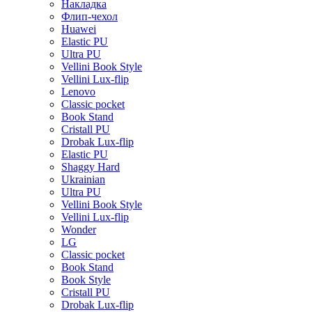
Накладка
Флип-чехол
Huawei
Elastic PU
Ultra PU
Vellini Book Style
Vellini Lux-flip
Lenovo
Classic pocket
Book Stand
Cristall PU
Drobak Lux-flip
Elastic PU
Shaggy Hard
Ukrainian
Ultra PU
Vellini Book Style
Vellini Lux-flip
Wonder
LG
Classic pocket
Book Stand
Book Style
Cristall PU
Drobak Lux-flip