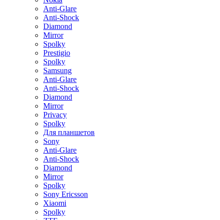
Anti-Glare
Anti-Shock
Diamond
Mirror
Spolky
Prestigio
Spolky
Samsung
Anti-Glare
Anti-Shock
Diamond
Mirror
Privacy
Spolky
Для планшетов
Sony
Anti-Glare
Anti-Shock
Diamond
Mirror
Spolky
Sony Ericsson
Xiaomi
Spolky