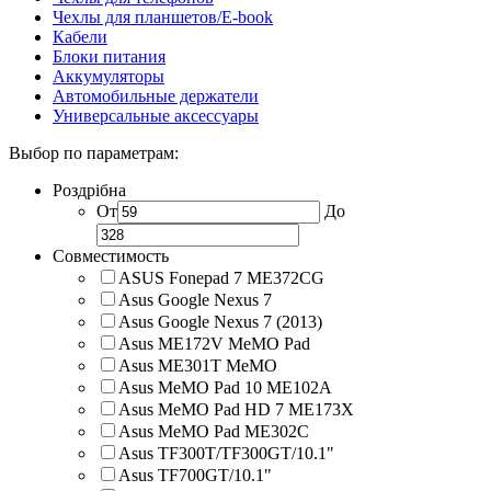
Чехлы для планшетов/E-book
Кабели
Блоки питания
Аккумуляторы
Автомобильные держатели
Универсальные аксессуары
Выбор по параметрам:
Роздрібна
От
До
Совместимость
ASUS Fonepad 7 ME372CG
Asus Google Nexus 7
Asus Google Nexus 7 (2013)
Asus ME172V MeMO Pad
Asus ME301T MeMO
Asus MeMO Pad 10 ME102A
Asus MeMO Pad HD 7 ME173X
Asus MeMO Pad ME302C
Asus TF300T/TF300GT/10.1"
Asus TF700GT/10.1"