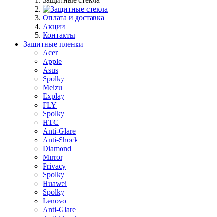
Защитные стекла
Оплата и доставка
Акции
Контакты
Защитные пленки
Acer
Apple
Asus
Spolky
Meizu
Explay
FLY
Spolky
HTC
Anti-Glare
Anti-Shock
Diamond
Mirror
Privacy
Spolky
Huawei
Spolky
Lenovo
Anti-Glare