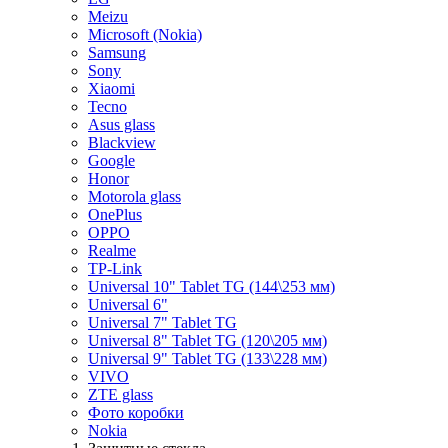
Meizu
Microsoft (Nokia)
Samsung
Sony
Xiaomi
Tecno
Asus glass
Blackview
Google
Honor
Motorola glass
OnePlus
OPPO
Realme
TP-Link
Universal 10" Tablet TG (144\253 мм)
Universal 6"
Universal 7" Tablet TG
Universal 8" Tablet TG (120\205 мм)
Universal 9" Tablet TG (133\228 мм)
VIVO
ZTE glass
Фото коробки
Nokia