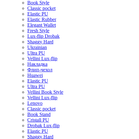
Book Style
Classic pocket
Elastic PU
Elastic Rubber
Elegant Wallet
Fresh Style
Lux-flip Drobak
Shaggy Hard
Ukrainian
Ultra PU
Vellini Lux-flip
Накладка
Флип-чехол
Huawei
Elastic PU
Ultra PU
Vellini Book Style
Vellini Lux-flip
Lenovo
Classic pocket
Book Stand
Cristall PU
Drobak Lux-flip
Elastic PU
Shaggy Hard