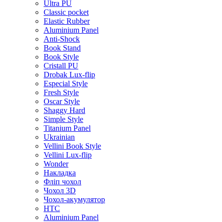
Ultra PU
Classic pocket
Elastic Rubber
Aluminium Panel
Anti-Shock
Book Stand
Book Style
Cristall PU
Drobak Lux-flip
Especial Style
Fresh Style
Oscar Style
Shaggy Hard
Simple Style
Titanium Panel
Ukrainian
Vellini Book Style
Vellini Lux-flip
Wonder
Накладка
Фліп чохол
Чохол 3D
Чохол-акумулятор
HTC
Aluminium Panel