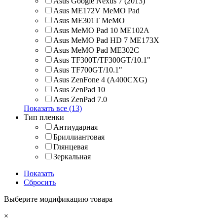
Asus Google Nexus 7 (2013)
Asus ME172V MeMO Pad
Asus ME301T MeMO
Asus MeMO Pad 10 ME102A
Asus MeMO Pad HD 7 ME173X
Asus MeMO Pad ME302C
Asus TF300T/TF300GT/10.1"
Asus TF700GT/10.1"
Asus ZenFone 4 (A400CXG)
Asus ZenPad 10
Asus ZenPad 7.0
Показать все (13)
Тип пленки
Антиударная
Бриллиантовая
Глянцевая
Зеркальная
Показать
Сбросить
Выберите модификацию товара
×