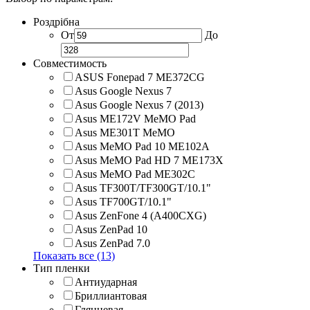
Роздрібна
От
До
Совместимость
ASUS Fonepad 7 ME372CG
Asus Google Nexus 7
Asus Google Nexus 7 (2013)
Asus ME172V MeMO Pad
Asus ME301T MeMO
Asus MeMO Pad 10 ME102A
Asus MeMO Pad HD 7 ME173X
Asus MeMO Pad ME302C
Asus TF300T/TF300GT/10.1"
Asus TF700GT/10.1"
Asus ZenFone 4 (A400CXG)
Asus ZenPad 10
Asus ZenPad 7.0
Показать все (13)
Тип пленки
Антиударная
Бриллиантовая
Глянцевая