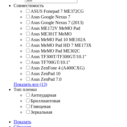
Совместимость
ASUS Fonepad 7 ME372CG
Asus Google Nexus 7
Asus Google Nexus 7 (2013)
Asus ME172V MeMO Pad
Asus ME301T MeMO
Asus MeMO Pad 10 ME102A
Asus MeMO Pad HD 7 ME173X
Asus MeMO Pad ME302C
Asus TF300T/TF300GT/10.1"
Asus TF700GT/10.1"
Asus ZenFone 4 (A400CXG)
Asus ZenPad 10
Asus ZenPad 7.0
Показать все (13)
Тип пленки
Антиударная
Бриллиантовая
Глянцевая
Зеркальная
Показать
Сбросить