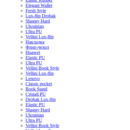
Elastic Rubber
Elegant Wallet
Fresh Style
Lux-flip Drobak
Shaggy Hard
Ukrainian
Ultra PU
Vellini Lux-flip
Накладка
Флип-чехол
Huawei
Elastic PU
Ultra PU
Vellini Book Style
Vellini Lux-flip
Lenovo
Classic pocket
Book Stand
Cristall PU
Drobak Lux-flip
Elastic PU
Shaggy Hard
Ukrainian
Ultra PU
Vellini Book Style