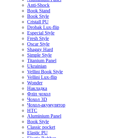
Anti-Shock
Book Stand
Book Style
Cristall PU
Drobak Lux-flip
Especial Style
Fresh Style
Oscar Style
Shaggy Hard
Simple Style
Titanium Panel
Ukrainian
Vellini Book Style
Vellini Lux-flip
Wonder
Накладка
Фліп чохол
Чохол 3D
Чохол-акумулятор
HTC
Aluminium Panel
Book Style
Classic pocket
Elastic PU