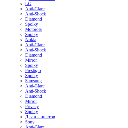
LG
Anti-Glare
Anti-Shock
Diamond
Spolky
Motorola
Spolky
Nokia
Anti-Glare
Anti-Shock
Diamond
Mirror
Spolky
Prestigio
Spolky
Samsung
Anti-Glare
Anti-Shock
Diamond
Mirror
Privacy
Spolky
Для планшетов
Sony
Anti-Glare