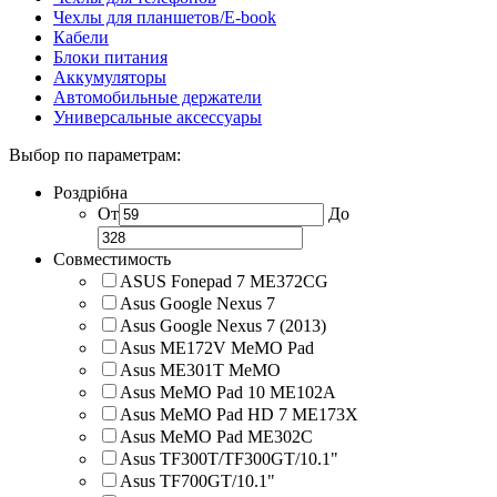
Чехлы для планшетов/E-book
Кабели
Блоки питания
Аккумуляторы
Автомобильные держатели
Универсальные аксессуары
Выбор по параметрам:
Роздрібна
От
До
Совместимость
ASUS Fonepad 7 ME372CG
Asus Google Nexus 7
Asus Google Nexus 7 (2013)
Asus ME172V MeMO Pad
Asus ME301T MeMO
Asus MeMO Pad 10 ME102A
Asus MeMO Pad HD 7 ME173X
Asus MeMO Pad ME302C
Asus TF300T/TF300GT/10.1"
Asus TF700GT/10.1"