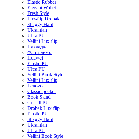
Elastic Rubber
Elegant Wallet
Fresh Style
Lux-flip Drobak
Shaggy Hard
Ukrainian
Ultra PU
Vellini Lux-flip
Накладка
Флип-чехол
Huawei
Elastic PU
Ultra PU
Vellini Book Style
Vellini Lux-flip
Lenovo
Classic pocket
Book Stand
Cristall PU
Drobak Lux-flip
Elastic PU
Shaggy Hard
Ukrainian
Ultra PU
Vellini Book Style