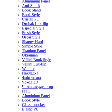
Aluminium Panel
Anti-Shock
Book Stand
Book Style
Cristall PU
Drobak Lux-flip
Especial Style
Fresh Style
Oscar Style
Shaggy Hard
Simple Style
Titanium Panel
Ukrainian
Vellini Book Style
Vellini Lux-flip
Wonder
Накладка
Фліп чохол
Чохол 3D
Чохол-акумулятор
HTC
Aluminium Panel
Book Style
Classic pocket
Elastic PU