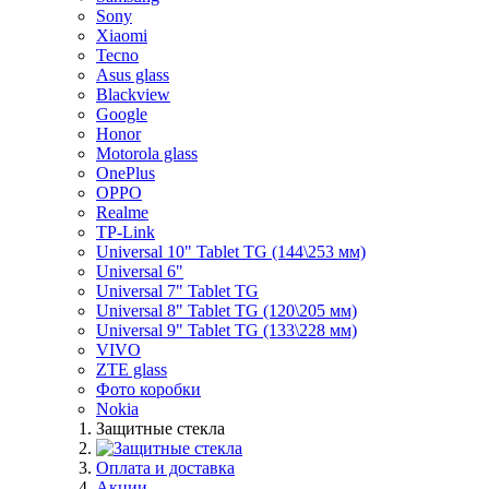
Sony
Xiaomi
Tecno
Asus glass
Blackview
Google
Honor
Motorola glass
OnePlus
OPPO
Realme
TP-Link
Universal 10" Tablet TG (144\253 мм)
Universal 6"
Universal 7" Tablet TG
Universal 8" Tablet TG (120\205 мм)
Universal 9" Tablet TG (133\228 мм)
VIVO
ZTE glass
Фото коробки
Nokia
Защитные стекла
Оплата и доставка
Акции