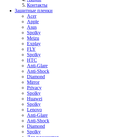
Контакты
Защитные пленки
Acer
Apple
Asus
Spolky
Meizu
Explay
FLY
Spolky
HTC
Anti-Glare
Anti-Shock
Diamond
Mirror
Privacy
Spolky
Huawei
Spolky
Lenovo
Anti-Glare
Anti-Shock
Diamond
Spolky