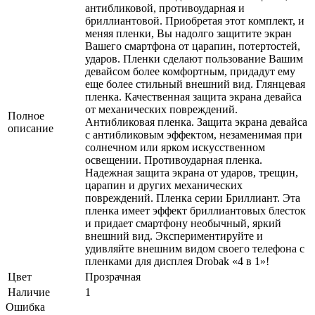
антибликовой, противоударная и
бриллиантовой. Приобретая этот комплект, и
меняя пленки, Вы надолго защитите экран
Вашего смартфона от царапин, потертостей,
ударов. Пленки сделают пользование Вашим
девайсом более комфортным, придадут ему
еще более стильный внешний вид. Глянцевая
пленка. Качественная защита экрана девайса
от механических повреждений.
Полное
Антибликовая пленка. Защита экрана девайса
описание
с антибликовым эффектом, незаменимая при
солнечном или ярком искусственном
освещении. Противоударная пленка.
Надежная защита экрана от ударов, трещин,
царапин и других механических
повреждений. Пленка серии Бриллиант. Эта
пленка имеет эффект бриллиантовых блесток
и придает смартфону необычный, яркий
внешний вид. Экспериментируйте и
удивляйте внешним видом своего телефона с
пленками для дисплея Drobak «4 в 1»!
Цвет
Прозрачная
Наличие
1
Ошибка