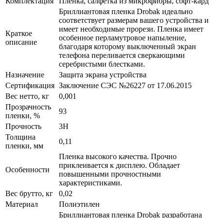
Комплектация
Пленка, салфетка из микрофибры, софт-кард
Бриллиантовая пленка Drobak идеально
соответствует размерам вашего устройства и
имеет необходимые прорези. Пленка имеет
Краткое
особенное перламутровое напыление,
описание
благодаря которому выключенный экран
телефона переливается сверкающими
серебристыми блестками.
Назначение
Защита экрана устройства
Сертификация
Заключение СЭС №26227 от 17.06.2015
Вес нетто, кг
0,001
Прозрачность
93
пленки, %
Прочность
3H
Толщина
0,11
пленки, мм
Пленка высокого качества. Прочно
приклеивается к дисплею. Обладает
Особенности
повышенными прочностными
характеристиками.
Вес брутто, кг
0,02
Материал
Полиэтилен
Бриллиантовая пленка Drobak разработана