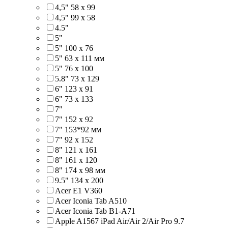
4,5" 58 х 99
4,5" 99 x 58
4.5"
5"
5" 100 x 76
5" 63 x 111 мм
5" 76 х 100
5.8" 73 x 129
6" 123 х 91
6" 73 х 133
7"
7" 152 x 92
7" 153*92 мм
7" 92 х 152
8" 121 х 161
8" 161 х 120
8" 174 x 98 мм
9.5" 134 x 200
Acer E1 V360
Acer Iconia Tab A510
Acer Iconia Tab B1-A71
Apple A1567 iPad Air/Air 2/Air Pro 9.7