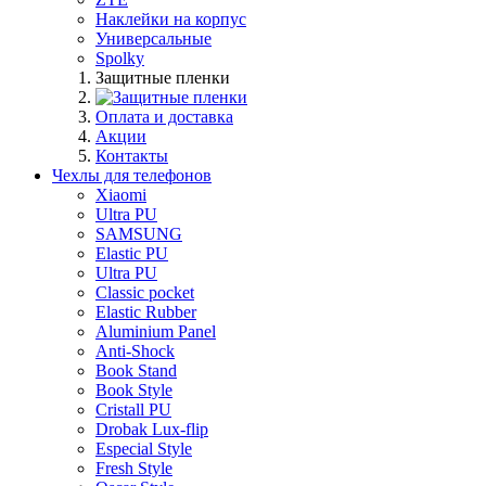
Наклейки на корпус
Универсальные
Spolky
Защитные пленки
Оплата и доставка
Акции
Контакты
Чехлы для телефонов
Xiaomi
Ultra PU
SAMSUNG
Elastic PU
Ultra PU
Classic pocket
Elastic Rubber
Aluminium Panel
Anti-Shock
Book Stand
Book Style
Cristall PU
Drobak Lux-flip
Especial Style
Fresh Style