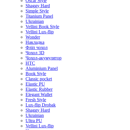
Oscar Style
Shaggy Hard
Simple Style
Titanium Panel
Ukrainian
Vellini Book Style
Vellini Lux-flip
Wonder
Накладка
Фліп чохол
Чохол 3D
Чохол-акумулятор
HTC
Aluminium Panel
Book Style
Classic pocket
Elastic PU
Elastic Rubber
Elegant Wallet
Fresh Style
Lux-flip Drobak
Shaggy Hard
Ukrainian
Ultra PU
Vellini Lux-flip