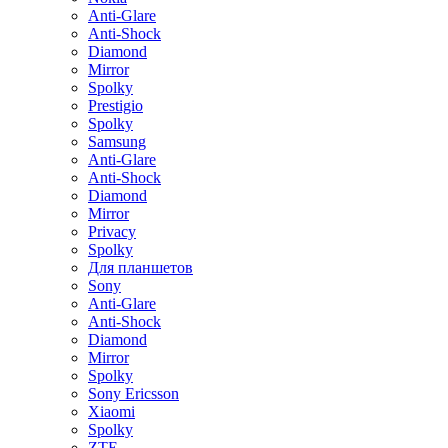
Anti-Glare
Anti-Shock
Diamond
Mirror
Spolky
Prestigio
Spolky
Samsung
Anti-Glare
Anti-Shock
Diamond
Mirror
Privacy
Spolky
Для планшетов
Sony
Anti-Glare
Anti-Shock
Diamond
Mirror
Spolky
Sony Ericsson
Xiaomi
Spolky
ZTE