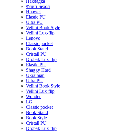
Накладка
Флип-чехол
Huawei
Elastic PU
Ultra PU
Vellini Book Style
Vellini Lux-flip
Lenovo
Classic pocket
Book Stand
Cristall PU
Drobak Lux-flip
Elastic PU
Shaggy Hard
Ukrainian
Ultra PU
Vellini Book Style
Vellini Lux-flip
Wonder
LG
Classic pocket
Book Stand
Book Style
Cristall PU
Drobak Lux-flip