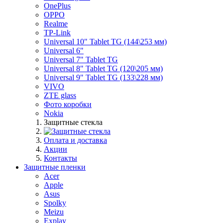
OnePlus
OPPO
Realme
TP-Link
Universal 10" Tablet TG (144\253 мм)
Universal 6"
Universal 7" Tablet TG
Universal 8" Tablet TG (120\205 мм)
Universal 9" Tablet TG (133\228 мм)
VIVO
ZTE glass
Фото коробки
Nokia
Защитные стекла
Оплата и доставка
Акции
Контакты
Защитные пленки
Acer
Apple
Asus
Spolky
Meizu
Explay