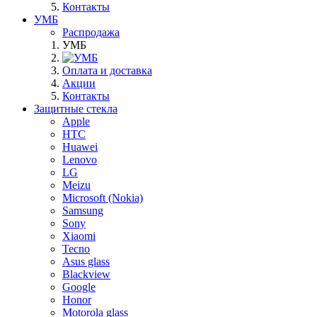
Контакты
УМБ
Распродажа
УМБ
Оплата и доставка
Акции
Контакты
Защитные стекла
Apple
HTC
Huawei
Lenovo
LG
Meizu
Microsoft (Nokia)
Samsung
Sony
Xiaomi
Tecno
Asus glass
Blackview
Google
Honor
Motorola glass