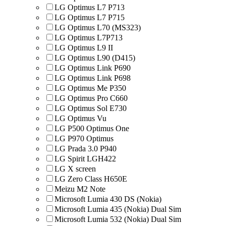
LG Optimus L7 P713
LG Optimus L7 P715
LG Optimus L70 (MS323)
LG Optimus L7P713
LG Optimus L9 II
LG Optimus L90 (D415)
LG Optimus Link P690
LG Optimus Link P698
LG Optimus Me P350
LG Optimus Pro C660
LG Optimus Sol E730
LG Optimus Vu
LG P500 Optimus One
LG P970 Optimus
LG Prada 3.0 P940
LG Spirit LGH422
LG X screen
LG Zero Class H650E
Meizu M2 Note
Microsoft Lumia 430 DS (Nokia)
Microsoft Lumia 435 (Nokia) Dual Sim
Microsoft Lumia 532 (Nokia) Dual Sim