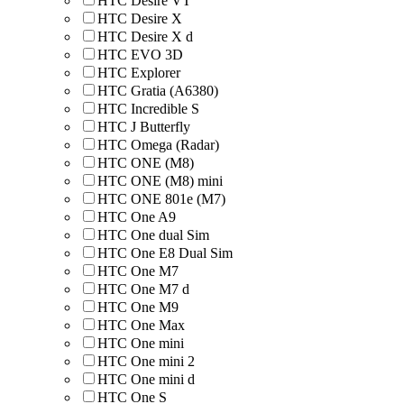
HTC Desire VT
HTC Desire X
HTC Desire X d
HTC EVO 3D
HTC Explorer
HTC Gratia (A6380)
HTC Incredible S
HTC J Butterfly
HTC Omega (Radar)
HTC ONE (M8)
HTC ONE (M8) mini
HTC ONE 801e (M7)
HTC One A9
HTC One dual Sim
HTC One E8 Dual Sim
HTC One M7
HTC One M7 d
HTC One M9
HTC One Max
HTC One mini
HTC One mini 2
HTC One mini d
HTC One S