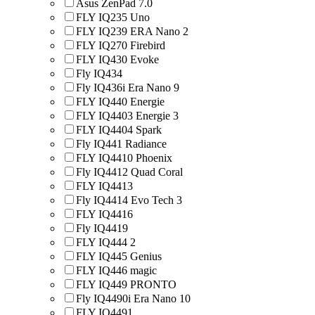
Asus ZenPad 7.0
FLY IQ235 Uno
FLY IQ239 ERA Nano 2
FLY IQ270 Firebird
FLY IQ430 Evoke
Fly IQ434
Fly IQ436i Era Nano 9
FLY IQ440 Energie
FLY IQ4403 Energie 3
FLY IQ4404 Spark
Fly IQ441 Radiance
FLY IQ4410 Phoenix
Fly IQ4412 Quad Coral
FLY IQ4413
Fly IQ4414 Evo Tech 3
FLY IQ4416
Fly IQ4419
FLY IQ444 2
FLY IQ445 Genius
FLY IQ446 magic
FLY IQ449 PRONTO
Fly IQ4490i Era Nano 10
FLY IQ4491