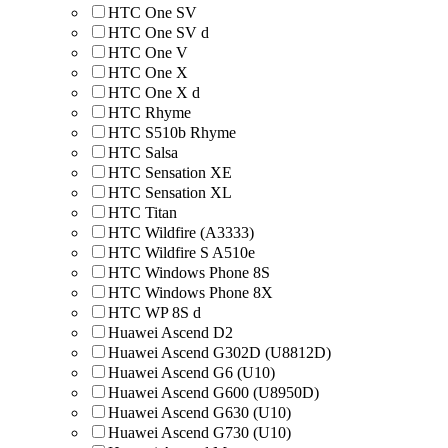
HTC One SV
HTC One SV d
HTC One V
HTC One X
HTC One X d
HTC Rhyme
HTC S510b Rhyme
HTC Salsa
HTC Sensation XE
HTC Sensation XL
HTC Titan
HTC Wildfire (A3333)
HTC Wildfire S A510e
HTC Windows Phone 8S
HTC Windows Phone 8X
HTC WP 8S d
Huawei Ascend D2
Huawei Ascend G302D (U8812D)
Huawei Ascend G6 (U10)
Huawei Ascend G600 (U8950D)
Huawei Ascend G630 (U10)
Huawei Ascend G730 (U10)