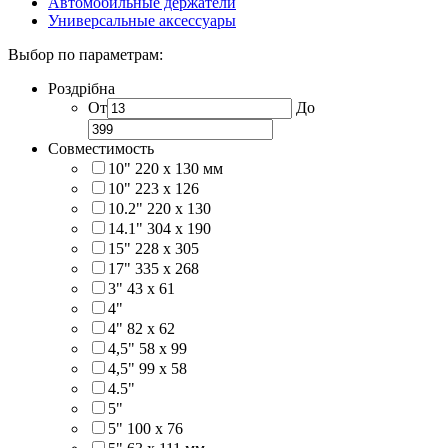
Автомобильные держатели
Универсальные аксессуары
Выбор по параметрам:
Роздрібна
От
До
Совместимость
10" 220 x 130 мм
10" 223 x 126
10.2" 220 x 130
14.1" 304 х 190
15" 228 x 305
17" 335 х 268
3" 43 x 61
4"
4" 82 x 62
4,5" 58 х 99
4,5" 99 x 58
4.5"
5"
5" 100 x 76