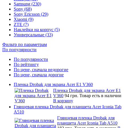
Samsung (230)
Sony (68)
Sony Ericsson (29)
Xiaomi (9)
ZTE (7)
Наклейки на корпус (5)
Универсальные (33)
Фильтр по параметрам
По популярности
По популярности
По рейтингу
По цене, сначала недорогие
По цене, сначала дорогие
Пленка Drobak для экрана Acer E1 V360
Пленка Drobak для экрана Acer E1
V360
94 грн.
Товар есть в наличии
В корзину
Глянцевая пленка Drobak для планшета Acer Iconia Tab
A510
Глянцевая пленка Drobak для
планшета Acer Iconia Tab A510