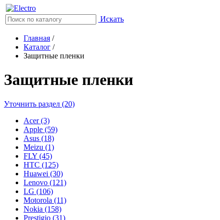
Искать
Главная
/
Каталог
/
Защитные пленки
Защитные пленки
Уточнить раздел (20)
Acer (3)
Apple (59)
Asus (18)
Meizu (1)
FLY (45)
HTC (125)
Huawei (30)
Lenovo (121)
LG (106)
Motorola (11)
Nokia (158)
Prestigio (31)