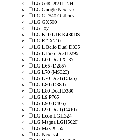
LG G4s Dual H734
LG Google Nexus 5
LG GT540 Optimus
LG GX500
LG Joy
LG K10 LTE K430DS
LG K7 X210
LG L Bello Dual D335
LG L Fino Dual D295
LG L60 Dual X135
LG L65 (D285)
LG L70 (MS323)
LG L70 Dual (D325)
LG L80 (D380)
LG L80 Dual D380
LG L9 P765
LG L90 (D405)
LG L90 Dual (D410)
LG Leon LGH324
LG Magna LGH502F
LG Max X155
LG Nexus 4