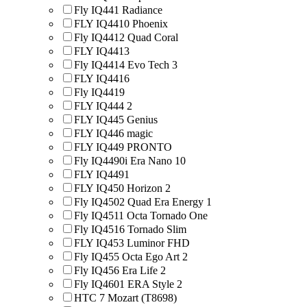
Fly IQ441 Radiance
FLY IQ4410 Phoenix
Fly IQ4412 Quad Coral
FLY IQ4413
Fly IQ4414 Evo Tech 3
FLY IQ4416
Fly IQ4419
FLY IQ444 2
FLY IQ445 Genius
FLY IQ446 magic
FLY IQ449 PRONTO
Fly IQ4490i Era Nano 10
FLY IQ4491
FLY IQ450 Horizon 2
Fly IQ4502 Quad Era Energy 1
Fly IQ4511 Octa Tornado One
Fly IQ4516 Tornado Slim
FLY IQ453 Luminor FHD
Fly IQ455 Octa Ego Art 2
Fly IQ456 Era Life 2
Fly IQ4601 ERA Style 2
HTC 7 Mozart (T8698)