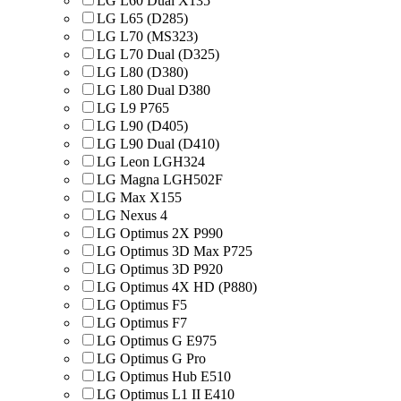
LG L60 Dual X135
LG L65 (D285)
LG L70 (MS323)
LG L70 Dual (D325)
LG L80 (D380)
LG L80 Dual D380
LG L9 P765
LG L90 (D405)
LG L90 Dual (D410)
LG Leon LGH324
LG Magna LGH502F
LG Max X155
LG Nexus 4
LG Optimus 2X P990
LG Optimus 3D Max P725
LG Optimus 3D P920
LG Optimus 4X HD (P880)
LG Optimus F5
LG Optimus F7
LG Optimus G E975
LG Optimus G Pro
LG Optimus Hub E510
LG Optimus L1 II E410