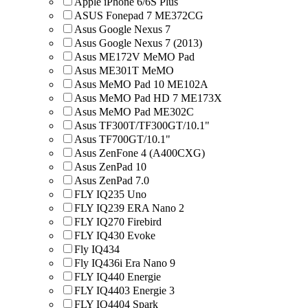
Apple iPhone 6/6S Plus
ASUS Fonepad 7 ME372CG
Asus Google Nexus 7
Asus Google Nexus 7 (2013)
Asus ME172V MeMO Pad
Asus ME301T MeMO
Asus MeMO Pad 10 ME102A
Asus MeMO Pad HD 7 ME173X
Asus MeMO Pad ME302C
Asus TF300T/TF300GT/10.1"
Asus TF700GT/10.1"
Asus ZenFone 4 (A400CXG)
Asus ZenPad 10
Asus ZenPad 7.0
FLY IQ235 Uno
FLY IQ239 ERA Nano 2
FLY IQ270 Firebird
FLY IQ430 Evoke
Fly IQ434
Fly IQ436i Era Nano 9
FLY IQ440 Energie
FLY IQ4403 Energie 3
FLY IQ4404 Spark