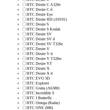
HTC Desire C A320e
HTC Desire C d
HTC Desire Eye
HTC Desire HD (A9191)
HTC Desire S
HTC Desire S Kodak
HTC Desire SV
HTC Desire SV d
HTC Desire SV T326e
HTC Desire V
HTC Desire V d
HTC Desire V T328w
HTC Desire VT
HTC Desire X
HTC Desire X d
HTC EVO 3D
HTC Explorer
HTC Gratia (A6380)
HTC Incredible S
HTC J Butterfly
HTC Omega (Radar)
HTC ONE (M8)