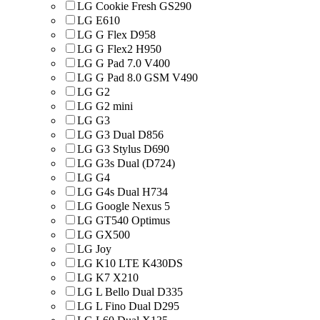
LG Cookie Fresh GS290
LG E610
LG G Flex D958
LG G Flex2 H950
LG G Pad 7.0 V400
LG G Pad 8.0 GSM V490
LG G2
LG G2 mini
LG G3
LG G3 Dual D856
LG G3 Stylus D690
LG G3s Dual (D724)
LG G4
LG G4s Dual H734
LG Google Nexus 5
LG GT540 Optimus
LG GX500
LG Joy
LG K10 LTE K430DS
LG K7 X210
LG L Bello Dual D335
LG L Fino Dual D295