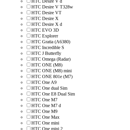
HTC Desire V d
HTC Desire V T328w
HTC Desire VT
HTC Desire X
HTC Desire X d
HTC EVO 3D
HTC Explorer
HTC Gratia (A6380)
HTC Incredible S
HTC J Butterfly
HTC Omega (Radar)
HTC ONE (M8)
HTC ONE (M8) mini
HTC ONE 801e (M7)
HTC One A9
HTC One dual Sim
HTC One E8 Dual Sim
HTC One M7
HTC One M7 d
HTC One M9
HTC One Max
HTC One mini
HTC One mini 2