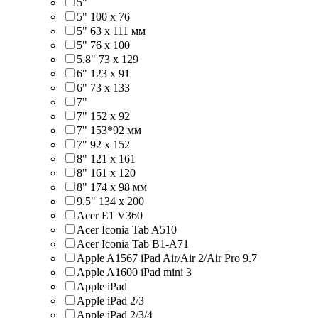
5"
5" 100 x 76
5" 63 x 111 мм
5" 76 х 100
5.8" 73 x 129
6" 123 х 91
6" 73 х 133
7"
7" 152 x 92
7" 153*92 мм
7" 92 х 152
8" 121 х 161
8" 161 х 120
8" 174 x 98 мм
9.5" 134 x 200
Acer E1 V360
Acer Iconia Tab A510
Acer Iconia Tab B1-A71
Apple A1567 iPad Air/Air 2/Air Pro 9.7
Apple A1600 iPad mini 3
Apple iPad
Apple iPad 2/3
Apple iPad 2/3/4