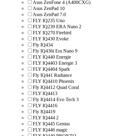
Asus ZenFone 4 (A400CXG)
Asus ZenPad 10
Asus ZenPad 7.0
FLY IQ235 Uno
FLY IQ239 ERA Nano 2
FLY IQ270 Firebird
FLY IQ430 Evoke
Fly IQ434
Fly IQ436i Era Nano 9
FLY IQ440 Energie
FLY IQ4403 Energie 3
FLY IQ4404 Spark
Fly IQ441 Radiance
FLY IQ4410 Phoenix
Fly IQ4412 Quad Coral
FLY IQ4413
Fly IQ4414 Evo Tech 3
FLY IQ4416
Fly IQ4419
FLY IQ444 2
FLY IQ445 Genius
FLY IQ446 magic
FLY IQ449 PRONTO