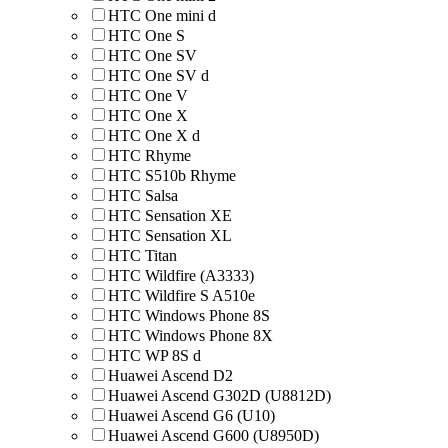
HTC One mini d
HTC One S
HTC One SV
HTC One SV d
HTC One V
HTC One X
HTC One X d
HTC Rhyme
HTC S510b Rhyme
HTC Salsa
HTC Sensation XE
HTC Sensation XL
HTC Titan
HTC Wildfire (A3333)
HTC Wildfire S A510e
HTC Windows Phone 8S
HTC Windows Phone 8X
HTC WP 8S d
Huawei Ascend D2
Huawei Ascend G302D (U8812D)
Huawei Ascend G6 (U10)
Huawei Ascend G600 (U8950D)