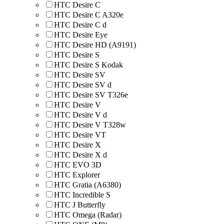
HTC Desire C
HTC Desire C A320e
HTC Desire C d
HTC Desire Eye
HTC Desire HD (A9191)
HTC Desire S
HTC Desire S Kodak
HTC Desire SV
HTC Desire SV d
HTC Desire SV T326e
HTC Desire V
HTC Desire V d
HTC Desire V T328w
HTC Desire VT
HTC Desire X
HTC Desire X d
HTC EVO 3D
HTC Explorer
HTC Gratia (A6380)
HTC Incredible S
HTC J Butterfly
HTC Omega (Radar)