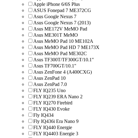
Apple iPhone 6/6S Plus
ASUS Fonepad 7 ME372CG
Asus Google Nexus 7
Asus Google Nexus 7 (2013)
Asus ME172V MeMO Pad
Asus ME301T MeMO
Asus MeMO Pad 10 ME102A
Asus MeMO Pad HD 7 ME173X
Asus MeMO Pad ME302C
Asus TF300T/TF300GT/10.1"
Asus TF700GT/10.1"
Asus ZenFone 4 (A400CXG)
Asus ZenPad 10
Asus ZenPad 7.0
FLY IQ235 Uno
FLY IQ239 ERA Nano 2
FLY IQ270 Firebird
FLY IQ430 Evoke
Fly IQ434
Fly IQ436i Era Nano 9
FLY IQ440 Energie
FLY IQ4403 Energie 3