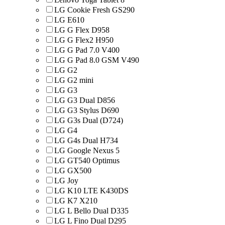
LG Cookie Fresh GS290
LG E610
LG G Flex D958
LG G Flex2 H950
LG G Pad 7.0 V400
LG G Pad 8.0 GSM V490
LG G2
LG G2 mini
LG G3
LG G3 Dual D856
LG G3 Stylus D690
LG G3s Dual (D724)
LG G4
LG G4s Dual H734
LG Google Nexus 5
LG GT540 Optimus
LG GX500
LG Joy
LG K10 LTE K430DS
LG K7 X210
LG L Bello Dual D335
LG L Fino Dual D295