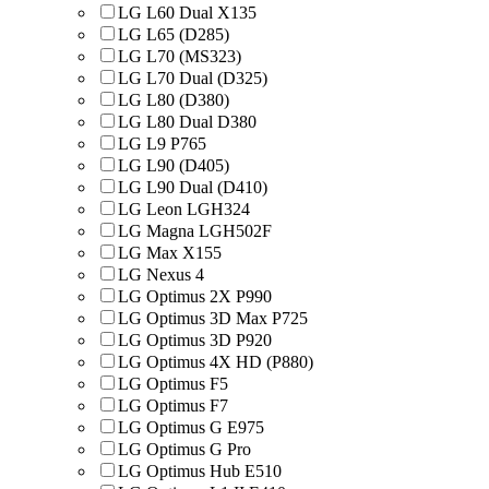
LG L60 Dual X135
LG L65 (D285)
LG L70 (MS323)
LG L70 Dual (D325)
LG L80 (D380)
LG L80 Dual D380
LG L9 P765
LG L90 (D405)
LG L90 Dual (D410)
LG Leon LGH324
LG Magna LGH502F
LG Max X155
LG Nexus 4
LG Optimus 2X P990
LG Optimus 3D Max P725
LG Optimus 3D P920
LG Optimus 4X HD (P880)
LG Optimus F5
LG Optimus F7
LG Optimus G E975
LG Optimus G Pro
LG Optimus Hub E510