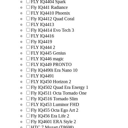
FLY IQ4404 Spark
Fly IQ441 Radiance
FLY IQ4410 Phoenix
Fly IQ4412 Quad Coral
FLY IQ4413
Fly IQ4414 Evo Tech 3
FLY IQ4416
Fly IQ4419
FLY IQ444 2
FLY IQ445 Genius
FLY IQ446 magic
FLY IQ449 PRONTO
Fly IQ4490i Era Nano 10
FLY IQ4491
FLY IQ450 Horizon 2
Fly IQ4502 Quad Era Energy 1
Fly IQ4511 Octa Tornado One
Fly IQ4516 Tornado Slim
FLY IQ453 Luminor FHD
Fly IQ455 Octa Ego Art 2
Fly IQ456 Era Life 2
Fly IQ4601 ERA Style 2
HTC 7 Mozart (T8698)