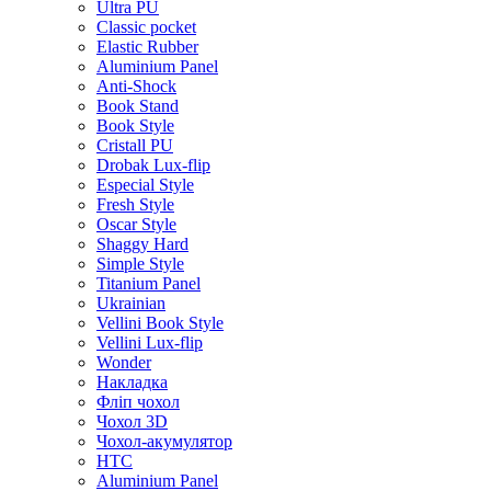
Ultra PU
Classic pocket
Elastic Rubber
Aluminium Panel
Anti-Shock
Book Stand
Book Style
Cristall PU
Drobak Lux-flip
Especial Style
Fresh Style
Oscar Style
Shaggy Hard
Simple Style
Titanium Panel
Ukrainian
Vellini Book Style
Vellini Lux-flip
Wonder
Накладка
Фліп чохол
Чохол 3D
Чохол-акумулятор
HTC
Aluminium Panel