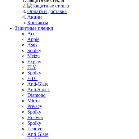
Защитные стекла
Оплата и доставка
Акции
Контакты
Защитные пленки
Acer
Apple
Asus
Spolky
Meizu
Explay
FLY
Spolky
HTC
Anti-Glare
Anti-Shock
Diamond
Mirror
Privacy
Spolky
Huawei
Spolky
Lenovo
Anti-Glare