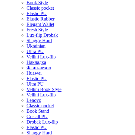
Book Style
Classic pocket
Elastic PU
Elastic Rubber
Elegant Wallet
Fresh Style
Lux-flip Drobak
Shaggy Hard
Ukrainian
Ultra PU
Vellini Lux-flip
Накладка
Флип-чехол
Huawei
Elastic PU
Ultra PU
Vellini Book Style
Vellini Lux-flip
Lenovo
Classic pocket
Book Stand
Cristall PU
Drobak Lux-flip
Elastic PU
Shaggy Hard