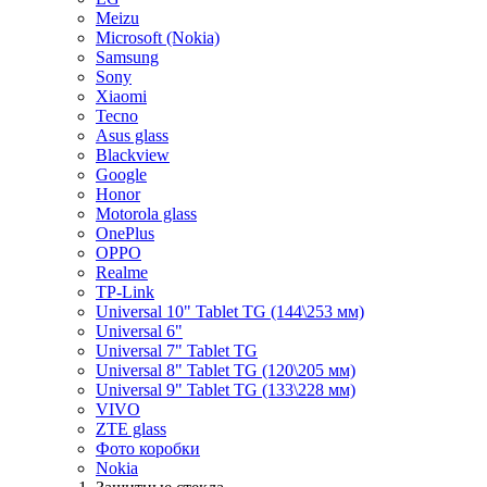
Meizu
Microsoft (Nokia)
Samsung
Sony
Xiaomi
Tecno
Asus glass
Blackview
Google
Honor
Motorola glass
OnePlus
OPPO
Realme
TP-Link
Universal 10" Tablet TG (144\253 мм)
Universal 6"
Universal 7" Tablet TG
Universal 8" Tablet TG (120\205 мм)
Universal 9" Tablet TG (133\228 мм)
VIVO
ZTE glass
Фото коробки
Nokia