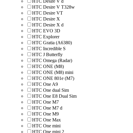
HTC Desire V d
HTC Desire V T328w
HTC Desire VT
HTC Desire X
HTC Desire X d
HTC EVO 3D
HTC Explorer
HTC Gratia (A6380)
HTC Incredible S
HTC J Butterfly
HTC Omega (Radar)
HTC ONE (M8)
HTC ONE (M8) mini
HTC ONE 801e (M7)
HTC One A9
HTC One dual Sim
HTC One E8 Dual Sim
HTC One M7
HTC One M7 d
HTC One M9
HTC One Max
HTC One mini
HTC One mini 2