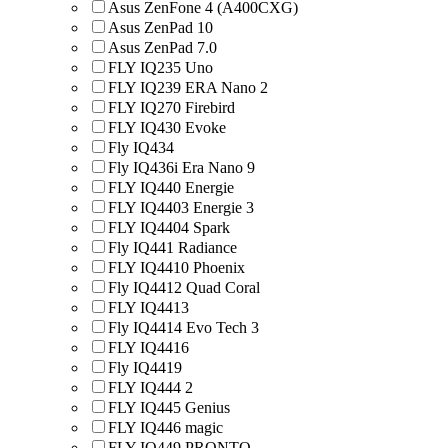
Asus ZenFone 4 (A400CXG)
Asus ZenPad 10
Asus ZenPad 7.0
FLY IQ235 Uno
FLY IQ239 ERA Nano 2
FLY IQ270 Firebird
FLY IQ430 Evoke
Fly IQ434
Fly IQ436i Era Nano 9
FLY IQ440 Energie
FLY IQ4403 Energie 3
FLY IQ4404 Spark
Fly IQ441 Radiance
FLY IQ4410 Phoenix
Fly IQ4412 Quad Coral
FLY IQ4413
Fly IQ4414 Evo Tech 3
FLY IQ4416
Fly IQ4419
FLY IQ444 2
FLY IQ445 Genius
FLY IQ446 magic
FLY IQ449 PRONTO