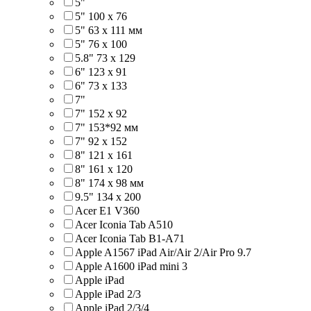
5"
5" 100 x 76
5" 63 x 111 мм
5" 76 х 100
5.8" 73 x 129
6" 123 х 91
6" 73 х 133
7"
7" 152 x 92
7" 153*92 мм
7" 92 х 152
8" 121 х 161
8" 161 х 120
8" 174 x 98 мм
9.5" 134 x 200
Acer E1 V360
Acer Iconia Tab A510
Acer Iconia Tab B1-A71
Apple A1567 iPad Air/Air 2/Air Pro 9.7
Apple A1600 iPad mini 3
Apple iPad
Apple iPad 2/3
Apple iPad 2/3/4