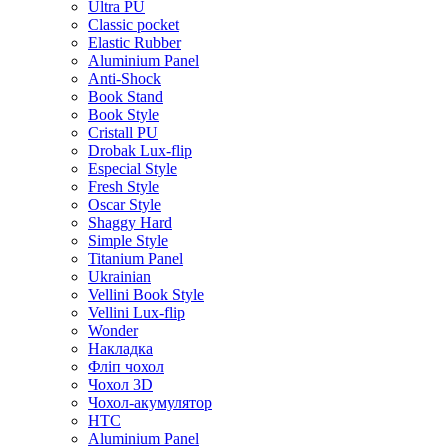
Ultra PU
Classic pocket
Elastic Rubber
Aluminium Panel
Anti-Shock
Book Stand
Book Style
Cristall PU
Drobak Lux-flip
Especial Style
Fresh Style
Oscar Style
Shaggy Hard
Simple Style
Titanium Panel
Ukrainian
Vellini Book Style
Vellini Lux-flip
Wonder
Накладка
Фліп чохол
Чохол 3D
Чохол-акумулятор
HTC
Aluminium Panel