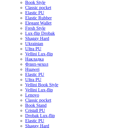
Book Style
Classic pocket
Elastic PU
Elastic Rubber
Elegant Wallet
Fresh Style
Lux-flip Drobak
Shaggy Hard
Ukrainian
Ultra PU
Vellini Lux-flip
Накладка
Флип-чехол
Huawei
Elastic PU
Ultra PU
Vellini Book Style
Vellini Lux-flip
Lenovo
Classic pocket
Book Stand
Cristall PU
Drobak Lux-flip
Elastic PU
Shaggy Hard