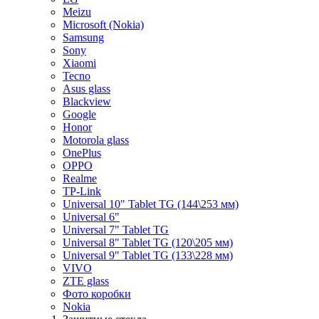
Meizu
Microsoft (Nokia)
Samsung
Sony
Xiaomi
Tecno
Asus glass
Blackview
Google
Honor
Motorola glass
OnePlus
OPPO
Realme
TP-Link
Universal 10" Tablet TG (144\253 мм)
Universal 6"
Universal 7" Tablet TG
Universal 8" Tablet TG (120\205 мм)
Universal 9" Tablet TG (133\228 мм)
VIVO
ZTE glass
Фото коробки
Nokia