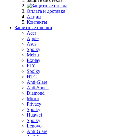
Защитные стекла
Оплата и доставка
Акции
Контакты
Защитные пленки
Acer
Apple
Asus
Spolky
Meizu
Explay
FLY
Spolky
HTC
Anti-Glare
Anti-Shock
Diamond
Mirror
Privacy
Spolky
Huawei
Spolky
Lenovo
Anti-Glare