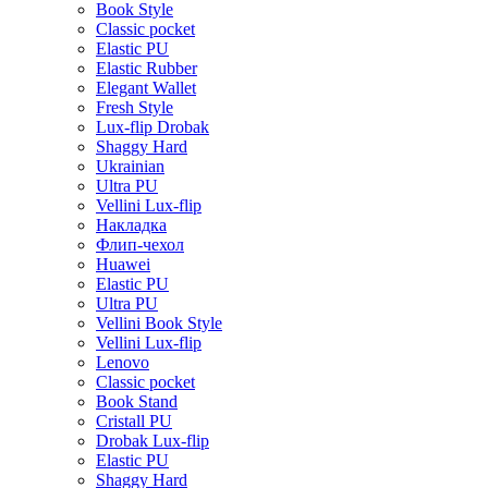
Book Style
Classic pocket
Elastic PU
Elastic Rubber
Elegant Wallet
Fresh Style
Lux-flip Drobak
Shaggy Hard
Ukrainian
Ultra PU
Vellini Lux-flip
Накладка
Флип-чехол
Huawei
Elastic PU
Ultra PU
Vellini Book Style
Vellini Lux-flip
Lenovo
Classic pocket
Book Stand
Cristall PU
Drobak Lux-flip
Elastic PU
Shaggy Hard