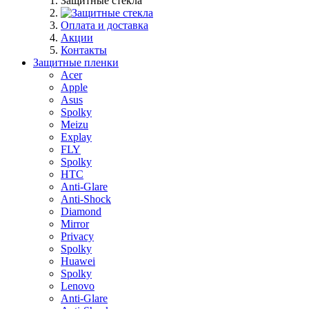
Защитные стекла
Оплата и доставка
Акции
Контакты
Защитные пленки
Acer
Apple
Asus
Spolky
Meizu
Explay
FLY
Spolky
HTC
Anti-Glare
Anti-Shock
Diamond
Mirror
Privacy
Spolky
Huawei
Spolky
Lenovo
Anti-Glare