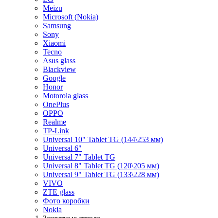
Meizu
Microsoft (Nokia)
Samsung
Sony
Xiaomi
Tecno
Asus glass
Blackview
Google
Honor
Motorola glass
OnePlus
OPPO
Realme
TP-Link
Universal 10" Tablet TG (144\253 мм)
Universal 6"
Universal 7" Tablet TG
Universal 8" Tablet TG (120\205 мм)
Universal 9" Tablet TG (133\228 мм)
VIVO
ZTE glass
Фото коробки
Nokia