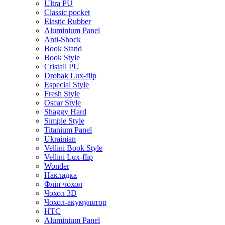
Ultra PU
Classic pocket
Elastic Rubber
Aluminium Panel
Anti-Shock
Book Stand
Book Style
Cristall PU
Drobak Lux-flip
Especial Style
Fresh Style
Oscar Style
Shaggy Hard
Simple Style
Titanium Panel
Ukrainian
Vellini Book Style
Vellini Lux-flip
Wonder
Накладка
Фліп чохол
Чохол 3D
Чохол-акумулятор
HTC
Aluminium Panel