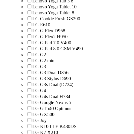
Lenovo Yoga Tab 3 8"
Lenovo Yoga Tablet 10
Lenovo Yoga Tablet 8
LG Cookie Fresh GS290
LG E610
LG G Flex D958
LG G Flex2 H950
LG G Pad 7.0 V400
LG G Pad 8.0 GSM V490
LG G2
LG G2 mini
LG G3
LG G3 Dual D856
LG G3 Stylus D690
LG G3s Dual (D724)
LG G4
LG G4s Dual H734
LG Google Nexus 5
LG GT540 Optimus
LG GX500
LG Joy
LG K10 LTE K430DS
LG K7 X210