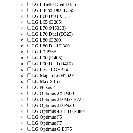
LG L Bello Dual D335
LG L Fino Dual D295
LG L60 Dual X135
LG L65 (D285)
LG L70 (MS323)
LG L70 Dual (D325)
LG L80 (D380)
LG L80 Dual D380
LG L9 P765
LG L90 (D405)
LG L90 Dual (D410)
LG Leon LGH324
LG Magna LGH502F
LG Max X155
LG Nexus 4
LG Optimus 2X P990
LG Optimus 3D Max P725
LG Optimus 3D P920
LG Optimus 4X HD (P880)
LG Optimus F5
LG Optimus F7
LG Optimus G E975