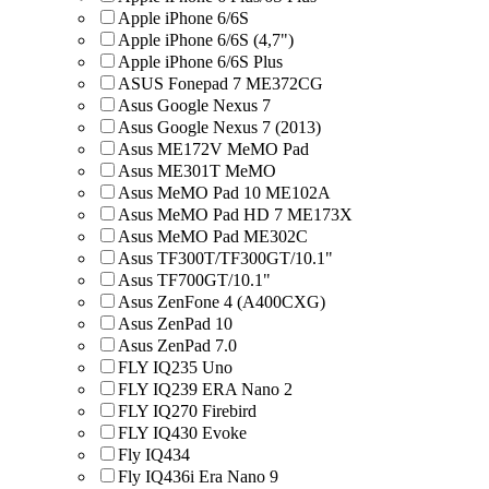
Apple iPhone 6/6S
Apple iPhone 6/6S (4,7")
Apple iPhone 6/6S Plus
ASUS Fonepad 7 ME372CG
Asus Google Nexus 7
Asus Google Nexus 7 (2013)
Asus ME172V MeMO Pad
Asus ME301T MeMO
Asus MeMO Pad 10 ME102A
Asus MeMO Pad HD 7 ME173X
Asus MeMO Pad ME302C
Asus TF300T/TF300GT/10.1"
Asus TF700GT/10.1"
Asus ZenFone 4 (A400CXG)
Asus ZenPad 10
Asus ZenPad 7.0
FLY IQ235 Uno
FLY IQ239 ERA Nano 2
FLY IQ270 Firebird
FLY IQ430 Evoke
Fly IQ434
Fly IQ436i Era Nano 9