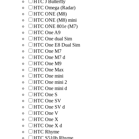
HTC J Butterfly
HTC Omega (Radar)
HTC ONE (M8)
HTC ONE (M8) mini
HTC ONE 801e (M7)
HTC One A9
HTC One dual Sim
HTC One E8 Dual Sim
HTC One M7
HTC One M7 d
HTC One M9
HTC One Max
HTC One mini
HTC One mini 2
HTC One mini d
HTC One S
HTC One SV
HTC One SV d
HTC One V
HTC One X
HTC One X d
HTC Rhyme
HTC S510b Rhyme