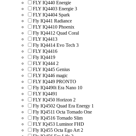
FLY IQ440 Energie
FLY IQ4403 Energie 3
FLY IQ4404 Spark
Fly IQ441 Radiance
FLY IQ4410 Phoenix
Fly IQ4412 Quad Coral
FLY IQ4413
Fly IQ4414 Evo Tech 3
FLY IQ4416
Fly IQ4419
FLY IQ444 2
FLY IQ445 Genius
FLY IQ446 magic
FLY IQ449 PRONTO
Fly IQ4490i Era Nano 10
FLY IQ4491
FLY IQ450 Horizon 2
Fly IQ4502 Quad Era Energy 1
Fly IQ4511 Octa Tornado One
Fly IQ4516 Tornado Slim
FLY IQ453 Luminor FHD
Fly IQ455 Octa Ego Art 2