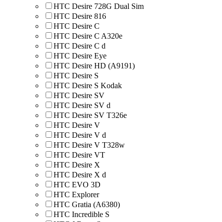
HTC Desire 728G Dual Sim
HTC Desire 816
HTC Desire C
HTC Desire C A320e
HTC Desire C d
HTC Desire Eye
HTC Desire HD (A9191)
HTC Desire S
HTC Desire S Kodak
HTC Desire SV
HTC Desire SV d
HTC Desire SV T326e
HTC Desire V
HTC Desire V d
HTC Desire V T328w
HTC Desire VT
HTC Desire X
HTC Desire X d
HTC EVO 3D
HTC Explorer
HTC Gratia (A6380)
HTC Incredible S