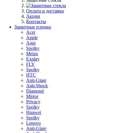
Защитные стекла
Оплата и доставка
Акции
Контакты
Защитные пленки
Acer
Apple
Asus
Spolky
Meizu
Explay
FLY
Spolky
HTC
Anti-Glare
Anti-Shock
Diamond
Mirror
Privacy
Spolky
Huawei
Spolky
Lenovo
Anti-Glare