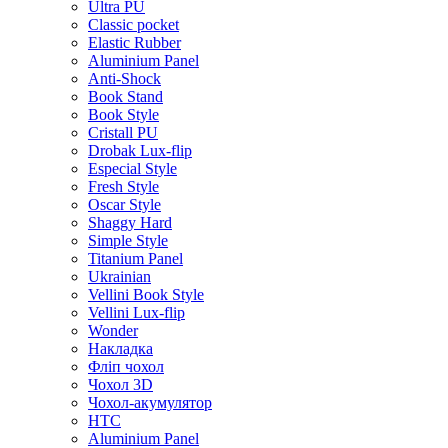
Ultra PU
Classic pocket
Elastic Rubber
Aluminium Panel
Anti-Shock
Book Stand
Book Style
Cristall PU
Drobak Lux-flip
Especial Style
Fresh Style
Oscar Style
Shaggy Hard
Simple Style
Titanium Panel
Ukrainian
Vellini Book Style
Vellini Lux-flip
Wonder
Накладка
Фліп чохол
Чохол 3D
Чохол-акумулятор
HTC
Aluminium Panel