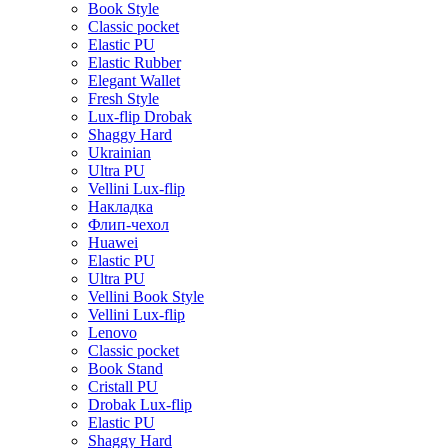
Book Style
Classic pocket
Elastic PU
Elastic Rubber
Elegant Wallet
Fresh Style
Lux-flip Drobak
Shaggy Hard
Ukrainian
Ultra PU
Vellini Lux-flip
Накладка
Флип-чехол
Huawei
Elastic PU
Ultra PU
Vellini Book Style
Vellini Lux-flip
Lenovo
Classic pocket
Book Stand
Cristall PU
Drobak Lux-flip
Elastic PU
Shaggy Hard