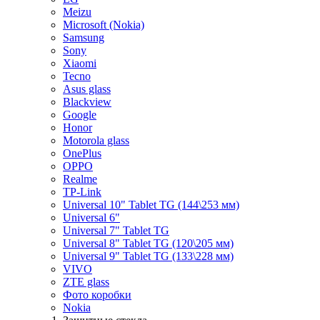
Meizu
Microsoft (Nokia)
Samsung
Sony
Xiaomi
Tecno
Asus glass
Blackview
Google
Honor
Motorola glass
OnePlus
OPPO
Realme
TP-Link
Universal 10" Tablet TG (144\253 мм)
Universal 6"
Universal 7" Tablet TG
Universal 8" Tablet TG (120\205 мм)
Universal 9" Tablet TG (133\228 мм)
VIVO
ZTE glass
Фото коробки
Nokia