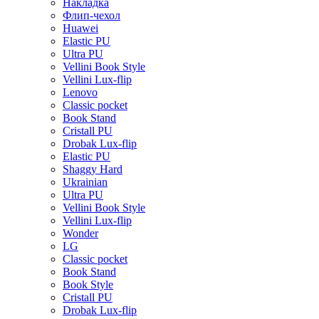
Накладка
Флип-чехол
Huawei
Elastic PU
Ultra PU
Vellini Book Style
Vellini Lux-flip
Lenovo
Classic pocket
Book Stand
Cristall PU
Drobak Lux-flip
Elastic PU
Shaggy Hard
Ukrainian
Ultra PU
Vellini Book Style
Vellini Lux-flip
Wonder
LG
Classic pocket
Book Stand
Book Style
Cristall PU
Drobak Lux-flip