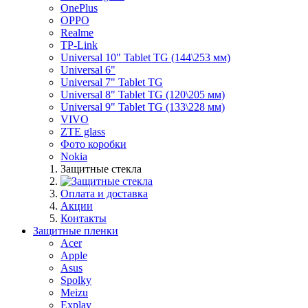
OnePlus
OPPO
Realme
TP-Link
Universal 10" Tablet TG (144\253 мм)
Universal 6"
Universal 7" Tablet TG
Universal 8" Tablet TG (120\205 мм)
Universal 9" Tablet TG (133\228 мм)
VIVO
ZTE glass
Фото коробки
Nokia
Защитные стекла
Оплата и доставка
Акции
Контакты
Защитные пленки
Acer
Apple
Asus
Spolky
Meizu
Explay