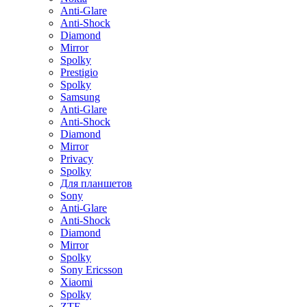
Anti-Glare
Anti-Shock
Diamond
Mirror
Spolky
Prestigio
Spolky
Samsung
Anti-Glare
Anti-Shock
Diamond
Mirror
Privacy
Spolky
Для планшетов
Sony
Anti-Glare
Anti-Shock
Diamond
Mirror
Spolky
Sony Ericsson
Xiaomi
Spolky
ZTE