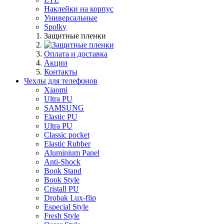
Наклейки на корпус
Универсальные
Spolky
Защитные пленки
Оплата и доставка
Акции
Контакты
Чехлы для телефонов
Xiaomi
Ultra PU
SAMSUNG
Elastic PU
Ultra PU
Classic pocket
Elastic Rubber
Aluminium Panel
Anti-Shock
Book Stand
Book Style
Cristall PU
Drobak Lux-flip
Especial Style
Fresh Style