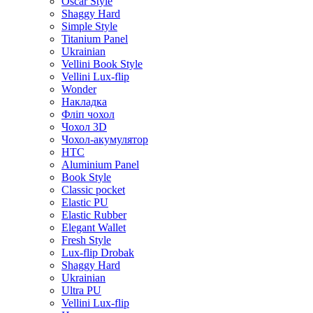
Oscar Style
Shaggy Hard
Simple Style
Titanium Panel
Ukrainian
Vellini Book Style
Vellini Lux-flip
Wonder
Накладка
Фліп чохол
Чохол 3D
Чохол-акумулятор
HTC
Aluminium Panel
Book Style
Classic pocket
Elastic PU
Elastic Rubber
Elegant Wallet
Fresh Style
Lux-flip Drobak
Shaggy Hard
Ukrainian
Ultra PU
Vellini Lux-flip