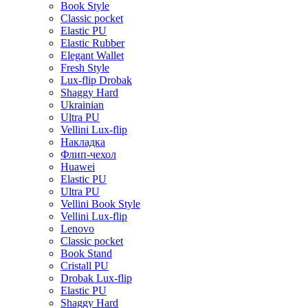
Book Style
Classic pocket
Elastic PU
Elastic Rubber
Elegant Wallet
Fresh Style
Lux-flip Drobak
Shaggy Hard
Ukrainian
Ultra PU
Vellini Lux-flip
Накладка
Флип-чехол
Huawei
Elastic PU
Ultra PU
Vellini Book Style
Vellini Lux-flip
Lenovo
Classic pocket
Book Stand
Cristall PU
Drobak Lux-flip
Elastic PU
Shaggy Hard