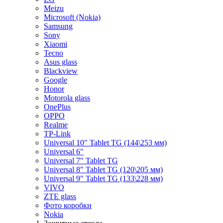
Meizu
Microsoft (Nokia)
Samsung
Sony
Xiaomi
Tecno
Asus glass
Blackview
Google
Honor
Motorola glass
OnePlus
OPPO
Realme
TP-Link
Universal 10" Tablet TG (144\253 мм)
Universal 6"
Universal 7" Tablet TG
Universal 8" Tablet TG (120\205 мм)
Universal 9" Tablet TG (133\228 мм)
VIVO
ZTE glass
Фото коробки
Nokia