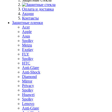
Защитные стекла
Оплата и доставка
Акции
Контакты
Защитные пленки
Acer
Apple
Asus
Spolky
Meizu
Explay
FLY
Spolky
HTC
Anti-Glare
Anti-Shock
Diamond
Mirror
Privacy
Spolky
Huawei
Spolky
Lenovo
Anti-Glare