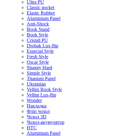
Ultra PU
Classic pocket
Elastic Rubber
Aluminium Panel
Anti-Shock
Book Stand
Book Style
Cristall PU
Drobak Lux-flip
Especial Style
Fresh Style
Oscar Style
Shaggy Hard
Simple Style
Titanium Panel
Ukrainian
Vellini Book Style
Vellini Lux-flip
Wonder
Накладка
Фліп чохол
Чохол 3D
Чохол-акумулятор
HTC
Aluminium Panel