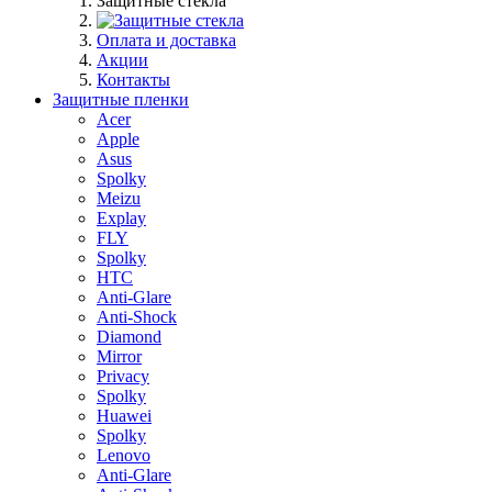
Защитные стекла
Оплата и доставка
Акции
Контакты
Защитные пленки
Acer
Apple
Asus
Spolky
Meizu
Explay
FLY
Spolky
HTC
Anti-Glare
Anti-Shock
Diamond
Mirror
Privacy
Spolky
Huawei
Spolky
Lenovo
Anti-Glare