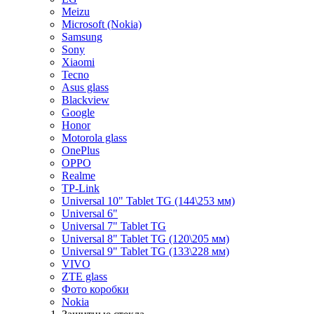
Meizu
Microsoft (Nokia)
Samsung
Sony
Xiaomi
Tecno
Asus glass
Blackview
Google
Honor
Motorola glass
OnePlus
OPPO
Realme
TP-Link
Universal 10" Tablet TG (144\253 мм)
Universal 6"
Universal 7" Tablet TG
Universal 8" Tablet TG (120\205 мм)
Universal 9" Tablet TG (133\228 мм)
VIVO
ZTE glass
Фото коробки
Nokia