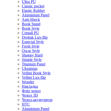
Ultra PU
Classic pocket
Elastic Rubber
Aluminium Panel
Anti-Shock
Book Stand
Book Style
Cristall PU
Drobak Lux-flip
Especial Style
Fresh Style
Oscar Style
Shaggy Hard
Simple Style
Titanium Panel
Ukrainian
Vellini Book Style
Vellini Lux-flip
Wonder
Накладка
Фліп чохол
Чохол 3D
Чохол-акумулятор
HTC
Aluminium Panel