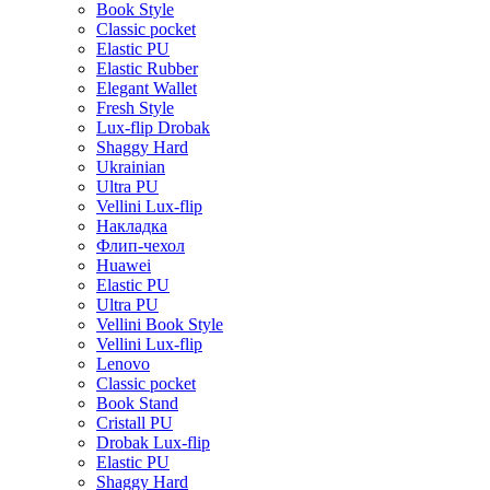
Book Style
Classic pocket
Elastic PU
Elastic Rubber
Elegant Wallet
Fresh Style
Lux-flip Drobak
Shaggy Hard
Ukrainian
Ultra PU
Vellini Lux-flip
Накладка
Флип-чехол
Huawei
Elastic PU
Ultra PU
Vellini Book Style
Vellini Lux-flip
Lenovo
Classic pocket
Book Stand
Cristall PU
Drobak Lux-flip
Elastic PU
Shaggy Hard