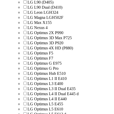
LG L90 (D405)
LG L90 Dual (D410)
LG Leon LGH324
LG Magna LGH502F
LG Max X155
LG Nexus 4
LG Optimus 2X P990
LG Optimus 3D Max P725
LG Optimus 3D P920
LG Optimus 4X HD (P880)
LG Optimus F5
LG Optimus F7
LG Optimus G E975
LG Optimus G Pro
LG Optimus Hub E510
LG Optimus L1 II E410
LG Optimus L3 E400
LG Optimus L3 II Dual E435
LG Optimus L4 II Dual E445 d
LG Optimus L4 II E440
LG Optimus L5 E455
LG Optimus L5 E610