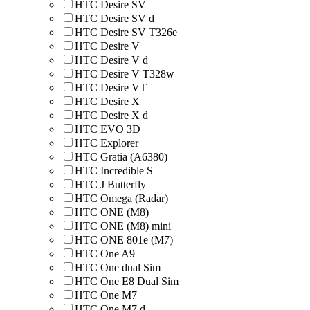
HTC Desire SV
HTC Desire SV d
HTC Desire SV T326e
HTC Desire V
HTC Desire V d
HTC Desire V T328w
HTC Desire VT
HTC Desire X
HTC Desire X d
HTC EVO 3D
HTC Explorer
HTC Gratia (A6380)
HTC Incredible S
HTC J Butterfly
HTC Omega (Radar)
HTC ONE (M8)
HTC ONE (M8) mini
HTC ONE 801e (M7)
HTC One A9
HTC One dual Sim
HTC One E8 Dual Sim
HTC One M7
HTC One M7 d