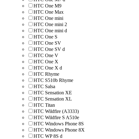
HTC One M9
HTC One Max
HTC One mini
HTC One mini 2
HTC One mini d
HTC One S
HTC One SV
HTC One SV d
HTC One V
HTC One X
HTC One X d
HTC Rhyme
HTC S510b Rhyme
HTC Salsa
HTC Sensation XE
HTC Sensation XL
HTC Titan
HTC Wildfire (A3333)
HTC Wildfire S A510e
HTC Windows Phone 8S
HTC Windows Phone 8X
HTC WP 8S d