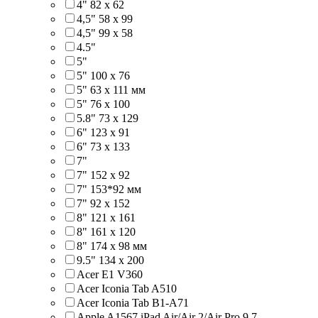
4" 82 x 62
4,5" 58 х 99
4,5" 99 x 58
4.5"
5"
5" 100 x 76
5" 63 x 111 мм
5" 76 х 100
5.8" 73 x 129
6" 123 х 91
6" 73 х 133
7"
7" 152 x 92
7" 153*92 мм
7" 92 х 152
8" 121 х 161
8" 161 х 120
8" 174 x 98 мм
9.5" 134 x 200
Acer E1 V360
Acer Iconia Tab A510
Acer Iconia Tab B1-A71
Apple A1567 iPad Air/Air 2/Air Pro 9.7