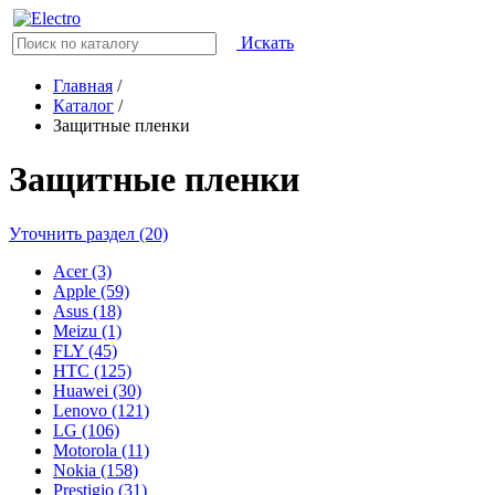
Искать
Главная
/
Каталог
/
Защитные пленки
Защитные пленки
Уточнить раздел (20)
Acer (3)
Apple (59)
Asus (18)
Meizu (1)
FLY (45)
HTC (125)
Huawei (30)
Lenovo (121)
LG (106)
Motorola (11)
Nokia (158)
Prestigio (31)