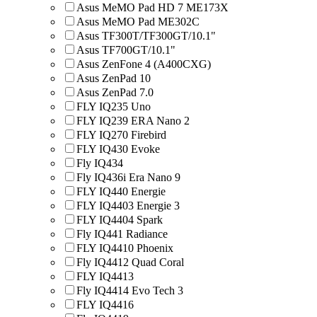
Asus MeMO Pad HD 7 ME173X
Asus MeMO Pad ME302C
Asus TF300T/TF300GT/10.1"
Asus TF700GT/10.1"
Asus ZenFone 4 (A400CXG)
Asus ZenPad 10
Asus ZenPad 7.0
FLY IQ235 Uno
FLY IQ239 ERA Nano 2
FLY IQ270 Firebird
FLY IQ430 Evoke
Fly IQ434
Fly IQ436i Era Nano 9
FLY IQ440 Energie
FLY IQ4403 Energie 3
FLY IQ4404 Spark
Fly IQ441 Radiance
FLY IQ4410 Phoenix
Fly IQ4412 Quad Coral
FLY IQ4413
Fly IQ4414 Evo Tech 3
FLY IQ4416