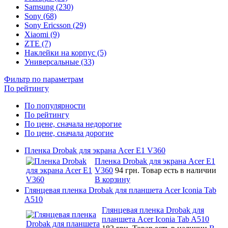
Samsung (230)
Sony (68)
Sony Ericsson (29)
Xiaomi (9)
ZTE (7)
Наклейки на корпус (5)
Универсальные (33)
Фильтр по параметрам
По рейтингу
По популярности
По рейтингу
По цене, сначала недорогие
По цене, сначала дорогие
Пленка Drobak для экрана Acer E1 V360
Пленка Drobak для экрана Acer E1
V360
94 грн.
Товар есть в наличии
В корзину
Глянцевая пленка Drobak для планшета Acer Iconia Tab
A510
Глянцевая пленка Drobak для
планшета Acer Iconia Tab A510