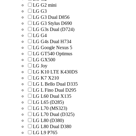
LG G2 mini
LG G3
LG G3 Dual D856
LG G3 Stylus D690
LG G3s Dual (D724)
LG G4
LG G4s Dual H734
LG Google Nexus 5
LG GT540 Optimus
LG GX500
LG Joy
LG K10 LTE K430DS
LG K7 X210
LG L Bello Dual D335
LG L Fino Dual D295
LG L60 Dual X135
LG L65 (D285)
LG L70 (MS323)
LG L70 Dual (D325)
LG L80 (D380)
LG L80 Dual D380
LG L9 P765