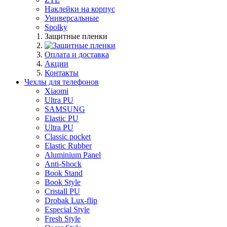
Наклейки на корпус
Универсальные
Spolky
Защитные пленки
Оплата и доставка
Акции
Контакты
Чехлы для телефонов
Xiaomi
Ultra PU
SAMSUNG
Elastic PU
Ultra PU
Classic pocket
Elastic Rubber
Aluminium Panel
Anti-Shock
Book Stand
Book Style
Cristall PU
Drobak Lux-flip
Especial Style
Fresh Style