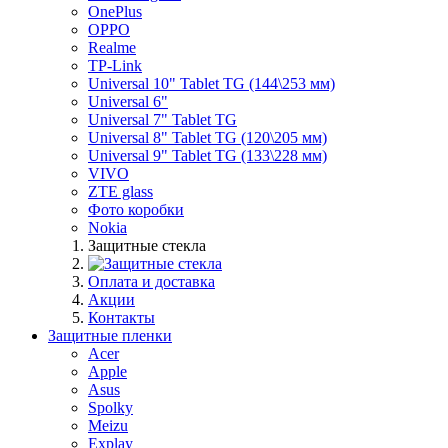
OnePlus
OPPO
Realme
TP-Link
Universal 10" Tablet TG (144\253 мм)
Universal 6"
Universal 7" Tablet TG
Universal 8" Tablet TG (120\205 мм)
Universal 9" Tablet TG (133\228 мм)
VIVO
ZTE glass
Фото коробки
Nokia
Защитные стекла
Оплата и доставка
Акции
Контакты
Защитные пленки
Acer
Apple
Asus
Spolky
Meizu
Explay