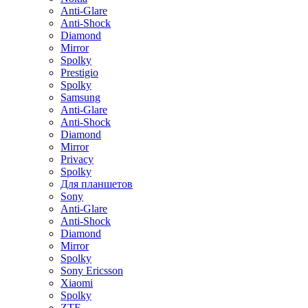
Anti-Glare
Anti-Shock
Diamond
Mirror
Spolky
Prestigio
Spolky
Samsung
Anti-Glare
Anti-Shock
Diamond
Mirror
Privacy
Spolky
Для планшетов
Sony
Anti-Glare
Anti-Shock
Diamond
Mirror
Spolky
Sony Ericsson
Xiaomi
Spolky
ZTE