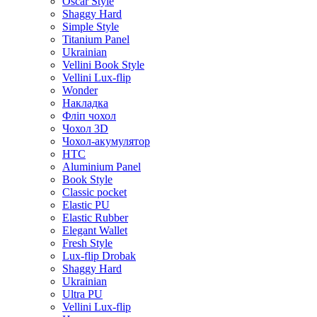
Oscar Style
Shaggy Hard
Simple Style
Titanium Panel
Ukrainian
Vellini Book Style
Vellini Lux-flip
Wonder
Накладка
Фліп чохол
Чохол 3D
Чохол-акумулятор
HTC
Aluminium Panel
Book Style
Classic pocket
Elastic PU
Elastic Rubber
Elegant Wallet
Fresh Style
Lux-flip Drobak
Shaggy Hard
Ukrainian
Ultra PU
Vellini Lux-flip