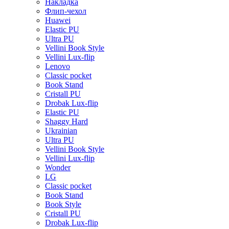
Накладка
Флип-чехол
Huawei
Elastic PU
Ultra PU
Vellini Book Style
Vellini Lux-flip
Lenovo
Classic pocket
Book Stand
Cristall PU
Drobak Lux-flip
Elastic PU
Shaggy Hard
Ukrainian
Ultra PU
Vellini Book Style
Vellini Lux-flip
Wonder
LG
Classic pocket
Book Stand
Book Style
Cristall PU
Drobak Lux-flip