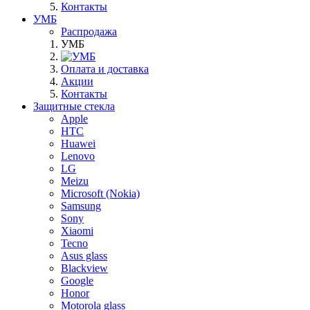
Контакты
УМБ
Распродажа
УМБ
Оплата и доставка
Акции
Контакты
Защитные стекла
Apple
HTC
Huawei
Lenovo
LG
Meizu
Microsoft (Nokia)
Samsung
Sony
Xiaomi
Tecno
Asus glass
Blackview
Google
Honor
Motorola glass