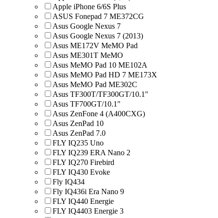
Apple iPhone 6/6S Plus
ASUS Fonepad 7 ME372CG
Asus Google Nexus 7
Asus Google Nexus 7 (2013)
Asus ME172V MeMO Pad
Asus ME301T MeMO
Asus MeMO Pad 10 ME102A
Asus MeMO Pad HD 7 ME173X
Asus MeMO Pad ME302C
Asus TF300T/TF300GT/10.1"
Asus TF700GT/10.1"
Asus ZenFone 4 (A400CXG)
Asus ZenPad 10
Asus ZenPad 7.0
FLY IQ235 Uno
FLY IQ239 ERA Nano 2
FLY IQ270 Firebird
FLY IQ430 Evoke
Fly IQ434
Fly IQ436i Era Nano 9
FLY IQ440 Energie
FLY IQ4403 Energie 3