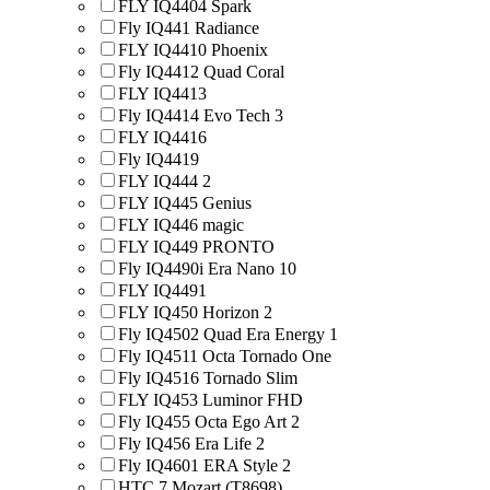
FLY IQ4404 Spark
Fly IQ441 Radiance
FLY IQ4410 Phoenix
Fly IQ4412 Quad Coral
FLY IQ4413
Fly IQ4414 Evo Tech 3
FLY IQ4416
Fly IQ4419
FLY IQ444 2
FLY IQ445 Genius
FLY IQ446 magic
FLY IQ449 PRONTO
Fly IQ4490i Era Nano 10
FLY IQ4491
FLY IQ450 Horizon 2
Fly IQ4502 Quad Era Energy 1
Fly IQ4511 Octa Tornado One
Fly IQ4516 Tornado Slim
FLY IQ453 Luminor FHD
Fly IQ455 Octa Ego Art 2
Fly IQ456 Era Life 2
Fly IQ4601 ERA Style 2
HTC 7 Mozart (T8698)