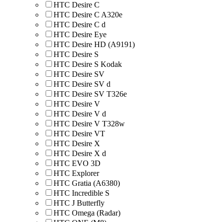
HTC Desire C
HTC Desire C A320e
HTC Desire C d
HTC Desire Eye
HTC Desire HD (A9191)
HTC Desire S
HTC Desire S Kodak
HTC Desire SV
HTC Desire SV d
HTC Desire SV T326e
HTC Desire V
HTC Desire V d
HTC Desire V T328w
HTC Desire VT
HTC Desire X
HTC Desire X d
HTC EVO 3D
HTC Explorer
HTC Gratia (A6380)
HTC Incredible S
HTC J Butterfly
HTC Omega (Radar)