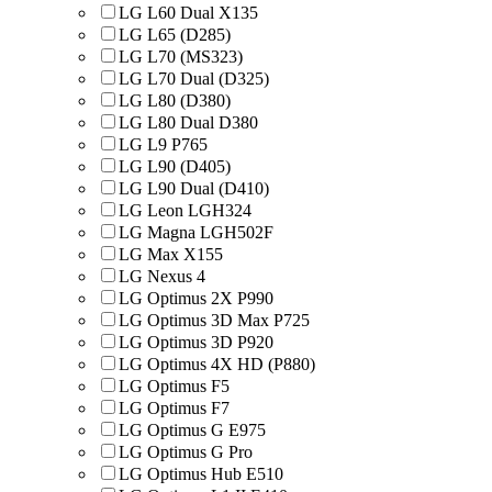
LG L60 Dual X135
LG L65 (D285)
LG L70 (MS323)
LG L70 Dual (D325)
LG L80 (D380)
LG L80 Dual D380
LG L9 P765
LG L90 (D405)
LG L90 Dual (D410)
LG Leon LGH324
LG Magna LGH502F
LG Max X155
LG Nexus 4
LG Optimus 2X P990
LG Optimus 3D Max P725
LG Optimus 3D P920
LG Optimus 4X HD (P880)
LG Optimus F5
LG Optimus F7
LG Optimus G E975
LG Optimus G Pro
LG Optimus Hub E510