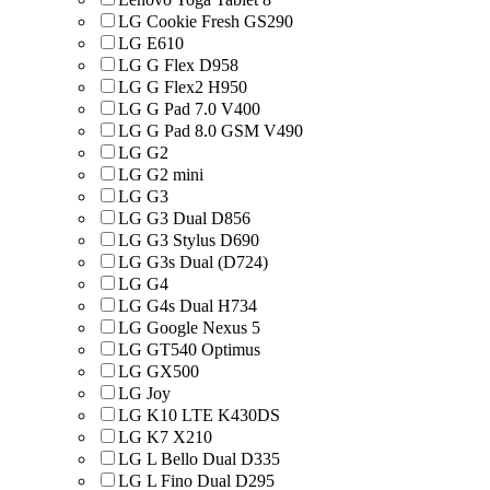
LG Cookie Fresh GS290
LG E610
LG G Flex D958
LG G Flex2 H950
LG G Pad 7.0 V400
LG G Pad 8.0 GSM V490
LG G2
LG G2 mini
LG G3
LG G3 Dual D856
LG G3 Stylus D690
LG G3s Dual (D724)
LG G4
LG G4s Dual H734
LG Google Nexus 5
LG GT540 Optimus
LG GX500
LG Joy
LG K10 LTE K430DS
LG K7 X210
LG L Bello Dual D335
LG L Fino Dual D295