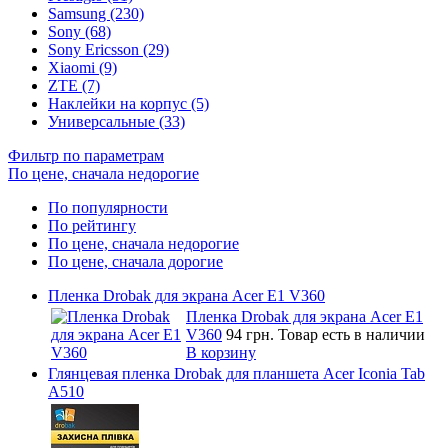
Samsung (230)
Sony (68)
Sony Ericsson (29)
Xiaomi (9)
ZTE (7)
Наклейки на корпус (5)
Универсальные (33)
Фильтр по параметрам
По цене, сначала недорогие
По популярности
По рейтингу
По цене, сначала недорогие
По цене, сначала дорогие
Пленка Drobak для экрана Acer E1 V360
Пленка Drobak для экрана Acer E1
V360
94 грн.
Товар есть в наличии
В корзину
Глянцевая пленка Drobak для планшета Acer Iconia Tab
A510