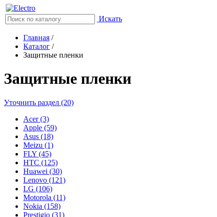
Искать
Главная
/
Каталог
/
Защитные пленки
Защитные пленки
Уточнить раздел (20)
Acer (3)
Apple (59)
Asus (18)
Meizu (1)
FLY (45)
HTC (125)
Huawei (30)
Lenovo (121)
LG (106)
Motorola (11)
Nokia (158)
Prestigio (31)