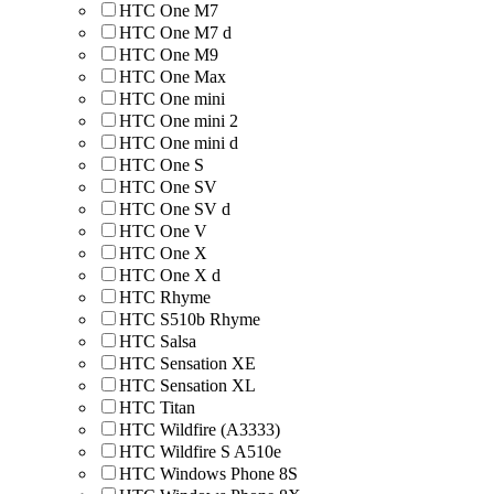
HTC One M7
HTC One M7 d
HTC One M9
HTC One Max
HTC One mini
HTC One mini 2
HTC One mini d
HTC One S
HTC One SV
HTC One SV d
HTC One V
HTC One X
HTC One X d
HTC Rhyme
HTC S510b Rhyme
HTC Salsa
HTC Sensation XE
HTC Sensation XL
HTC Titan
HTC Wildfire (A3333)
HTC Wildfire S A510e
HTC Windows Phone 8S