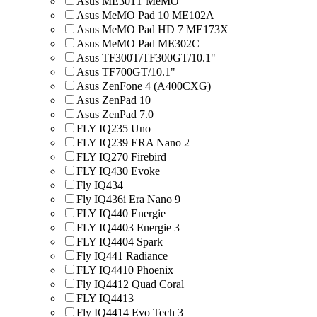
Asus ME301T MeMO
Asus MeMO Pad 10 ME102A
Asus MeMO Pad HD 7 ME173X
Asus MeMO Pad ME302C
Asus TF300T/TF300GT/10.1"
Asus TF700GT/10.1"
Asus ZenFone 4 (A400CXG)
Asus ZenPad 10
Asus ZenPad 7.0
FLY IQ235 Uno
FLY IQ239 ERA Nano 2
FLY IQ270 Firebird
FLY IQ430 Evoke
Fly IQ434
Fly IQ436i Era Nano 9
FLY IQ440 Energie
FLY IQ4403 Energie 3
FLY IQ4404 Spark
Fly IQ441 Radiance
FLY IQ4410 Phoenix
Fly IQ4412 Quad Coral
FLY IQ4413
Fly IQ4414 Evo Tech 3