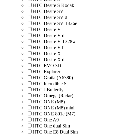
HTC Desire S Kodak
HTC Desire SV
HTC Desire SV d
HTC Desire SV T326e
HTC Desire V
HTC Desire V d
HTC Desire V T328w
HTC Desire VT
HTC Desire X
HTC Desire X d
HTC EVO 3D
HTC Explorer
HTC Gratia (A6380)
HTC Incredible S
HTC J Butterfly
HTC Omega (Radar)
HTC ONE (M8)
HTC ONE (M8) mini
HTC ONE 801e (M7)
HTC One A9
HTC One dual Sim
HTC One E8 Dual Sim