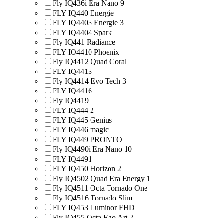
Fly IQ436i Era Nano 9
FLY IQ440 Energie
FLY IQ4403 Energie 3
FLY IQ4404 Spark
Fly IQ441 Radiance
FLY IQ4410 Phoenix
Fly IQ4412 Quad Coral
FLY IQ4413
Fly IQ4414 Evo Tech 3
FLY IQ4416
Fly IQ4419
FLY IQ444 2
FLY IQ445 Genius
FLY IQ446 magic
FLY IQ449 PRONTO
Fly IQ4490i Era Nano 10
FLY IQ4491
FLY IQ450 Horizon 2
Fly IQ4502 Quad Era Energy 1
Fly IQ4511 Octa Tornado One
Fly IQ4516 Tornado Slim
FLY IQ453 Luminor FHD
Fly IQ455 Octa Ego Art 2