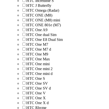
HTC Incredible S
HTC J Butterfly
HTC Omega (Radar)
HTC ONE (M8)
HTC ONE (M8) mini
HTC ONE 801e (M7)
HTC One A9
HTC One dual Sim
HTC One E8 Dual Sim
HTC One M7
HTC One M7 d
HTC One M9
HTC One Max
HTC One mini
HTC One mini 2
HTC One mini d
HTC One S
HTC One SV
HTC One SV d
HTC One V
HTC One X
HTC One X d
HTC Rhyme