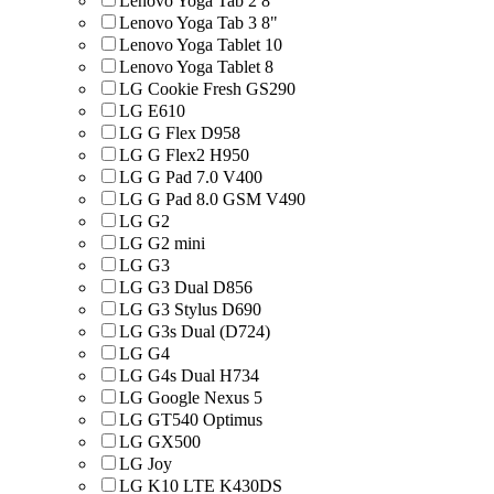
Lenovo Yoga Tab 2 8"
Lenovo Yoga Tab 3 8"
Lenovo Yoga Tablet 10
Lenovo Yoga Tablet 8
LG Cookie Fresh GS290
LG E610
LG G Flex D958
LG G Flex2 H950
LG G Pad 7.0 V400
LG G Pad 8.0 GSM V490
LG G2
LG G2 mini
LG G3
LG G3 Dual D856
LG G3 Stylus D690
LG G3s Dual (D724)
LG G4
LG G4s Dual H734
LG Google Nexus 5
LG GT540 Optimus
LG GX500
LG Joy
LG K10 LTE K430DS