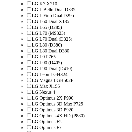
LG K7 X210
LG L Bello Dual D335
LG L Fino Dual D295
LG L60 Dual X135
LG L65 (D285)
LG L70 (MS323)
LG L70 Dual (D325)
LG L80 (D380)
LG L80 Dual D380
LG L9 P765
LG L90 (D405)
LG L90 Dual (D410)
LG Leon LGH324
LG Magna LGH502F
LG Max X155
LG Nexus 4
LG Optimus 2X P990
LG Optimus 3D Max P725
LG Optimus 3D P920
LG Optimus 4X HD (P880)
LG Optimus F5
LG Optimus F7