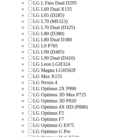
LG L Fino Dual D295
LG L60 Dual X135
LG L65 (D285)
LG L70 (MS323)
LG L70 Dual (D325)
LG L80 (D380)
LG L80 Dual D380
LG L9 P765
LG L90 (D405)
LG L90 Dual (D410)
LG Leon LGH324
LG Magna LGH502F
LG Max X155
LG Nexus 4
LG Optimus 2X P990
LG Optimus 3D Max P725
LG Optimus 3D P920
LG Optimus 4X HD (P880)
LG Optimus F5
LG Optimus F7
LG Optimus G E975
LG Optimus G Pro