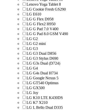
Lenovo Yoga Tablet 8
LG Cookie Fresh GS290
LG E610
LG G Flex D958
LG G Flex2 H950
LG G Pad 7.0 V400
LG G Pad 8.0 GSM V490
LG G2
LG G2 mini
LG G3
LG G3 Dual D856
LG G3 Stylus D690
LG G3s Dual (D724)
LG G4
LG G4s Dual H734
LG Google Nexus 5
LG GT540 Optimus
LG GX500
LG Joy
LG K10 LTE K430DS
LG K7 X210
LG L Bello Dual D335