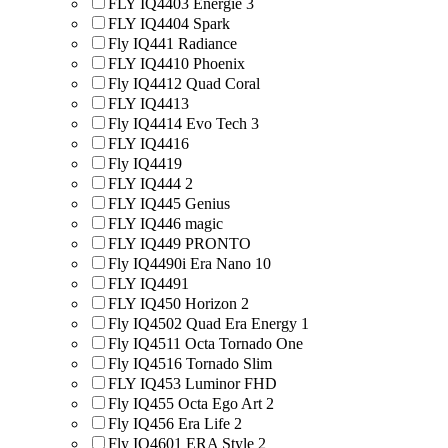
FLY IQ4403 Energie 3
FLY IQ4404 Spark
Fly IQ441 Radiance
FLY IQ4410 Phoenix
Fly IQ4412 Quad Coral
FLY IQ4413
Fly IQ4414 Evo Tech 3
FLY IQ4416
Fly IQ4419
FLY IQ444 2
FLY IQ445 Genius
FLY IQ446 magic
FLY IQ449 PRONTO
Fly IQ4490i Era Nano 10
FLY IQ4491
FLY IQ450 Horizon 2
Fly IQ4502 Quad Era Energy 1
Fly IQ4511 Octa Tornado One
Fly IQ4516 Tornado Slim
FLY IQ453 Luminor FHD
Fly IQ455 Octa Ego Art 2
Fly IQ456 Era Life 2
Fly IQ4601 ERA Style 2