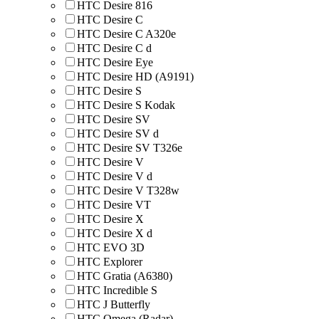
HTC Desire 816
HTC Desire C
HTC Desire C A320e
HTC Desire C d
HTC Desire Eye
HTC Desire HD (A9191)
HTC Desire S
HTC Desire S Kodak
HTC Desire SV
HTC Desire SV d
HTC Desire SV T326e
HTC Desire V
HTC Desire V d
HTC Desire V T328w
HTC Desire VT
HTC Desire X
HTC Desire X d
HTC EVO 3D
HTC Explorer
HTC Gratia (A6380)
HTC Incredible S
HTC J Butterfly
HTC Omega (Radar)