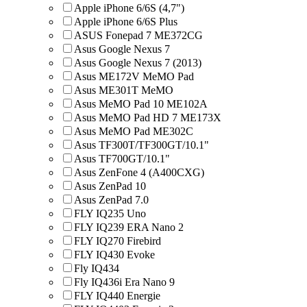
Apple iPhone 6/6S (4,7")
Apple iPhone 6/6S Plus
ASUS Fonepad 7 ME372CG
Asus Google Nexus 7
Asus Google Nexus 7 (2013)
Asus ME172V MeMO Pad
Asus ME301T MeMO
Asus MeMO Pad 10 ME102A
Asus MeMO Pad HD 7 ME173X
Asus MeMO Pad ME302C
Asus TF300T/TF300GT/10.1"
Asus TF700GT/10.1"
Asus ZenFone 4 (A400CXG)
Asus ZenPad 10
Asus ZenPad 7.0
FLY IQ235 Uno
FLY IQ239 ERA Nano 2
FLY IQ270 Firebird
FLY IQ430 Evoke
Fly IQ434
Fly IQ436i Era Nano 9
FLY IQ440 Energie