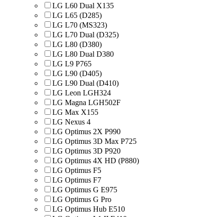
LG L60 Dual X135
LG L65 (D285)
LG L70 (MS323)
LG L70 Dual (D325)
LG L80 (D380)
LG L80 Dual D380
LG L9 P765
LG L90 (D405)
LG L90 Dual (D410)
LG Leon LGH324
LG Magna LGH502F
LG Max X155
LG Nexus 4
LG Optimus 2X P990
LG Optimus 3D Max P725
LG Optimus 3D P920
LG Optimus 4X HD (P880)
LG Optimus F5
LG Optimus F7
LG Optimus G E975
LG Optimus G Pro
LG Optimus Hub E510