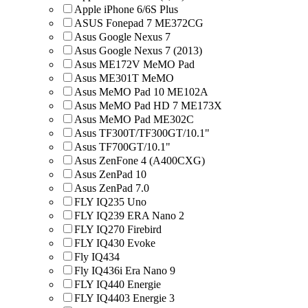
Apple iPhone 6/6S Plus
ASUS Fonepad 7 ME372CG
Asus Google Nexus 7
Asus Google Nexus 7 (2013)
Asus ME172V MeMO Pad
Asus ME301T MeMO
Asus MeMO Pad 10 ME102A
Asus MeMO Pad HD 7 ME173X
Asus MeMO Pad ME302C
Asus TF300T/TF300GT/10.1"
Asus TF700GT/10.1"
Asus ZenFone 4 (A400CXG)
Asus ZenPad 10
Asus ZenPad 7.0
FLY IQ235 Uno
FLY IQ239 ERA Nano 2
FLY IQ270 Firebird
FLY IQ430 Evoke
Fly IQ434
Fly IQ436i Era Nano 9
FLY IQ440 Energie
FLY IQ4403 Energie 3