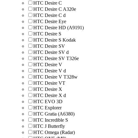
HTC Desire C
HTC Desire C A320e
HTC Desire C d
HTC Desire Eye
HTC Desire HD (A9191)
HTC Desire S
HTC Desire S Kodak
HTC Desire SV
HTC Desire SV d
HTC Desire SV T326e
HTC Desire V
HTC Desire V d
HTC Desire V T328w
HTC Desire VT
HTC Desire X
HTC Desire X d
HTC EVO 3D
HTC Explorer
HTC Gratia (A6380)
HTC Incredible S
HTC J Butterfly
HTC Omega (Radar)