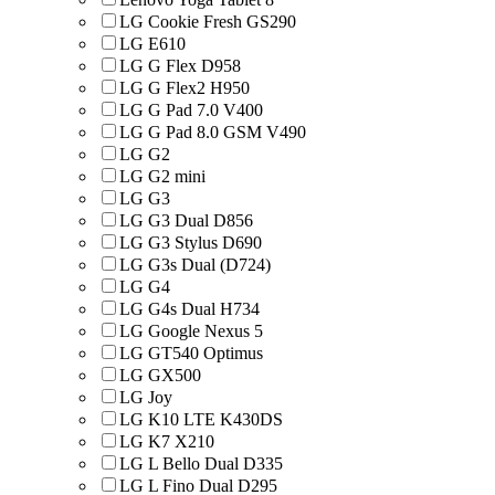
LG Cookie Fresh GS290
LG E610
LG G Flex D958
LG G Flex2 H950
LG G Pad 7.0 V400
LG G Pad 8.0 GSM V490
LG G2
LG G2 mini
LG G3
LG G3 Dual D856
LG G3 Stylus D690
LG G3s Dual (D724)
LG G4
LG G4s Dual H734
LG Google Nexus 5
LG GT540 Optimus
LG GX500
LG Joy
LG K10 LTE K430DS
LG K7 X210
LG L Bello Dual D335
LG L Fino Dual D295