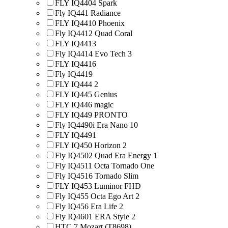
FLY IQ4404 Spark
Fly IQ441 Radiance
FLY IQ4410 Phoenix
Fly IQ4412 Quad Coral
FLY IQ4413
Fly IQ4414 Evo Tech 3
FLY IQ4416
Fly IQ4419
FLY IQ444 2
FLY IQ445 Genius
FLY IQ446 magic
FLY IQ449 PRONTO
Fly IQ4490i Era Nano 10
FLY IQ4491
FLY IQ450 Horizon 2
Fly IQ4502 Quad Era Energy 1
Fly IQ4511 Octa Tornado One
Fly IQ4516 Tornado Slim
FLY IQ453 Luminor FHD
Fly IQ455 Octa Ego Art 2
Fly IQ456 Era Life 2
Fly IQ4601 ERA Style 2
HTC 7 Mozart (T8698)