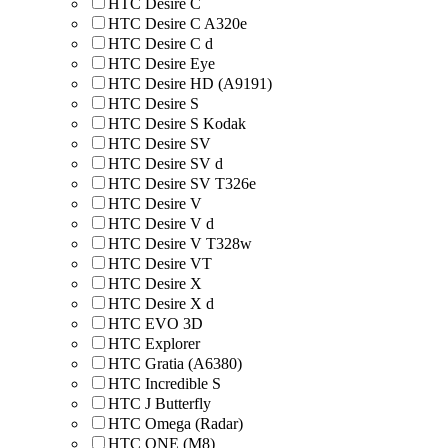
HTC Desire C
HTC Desire C A320e
HTC Desire C d
HTC Desire Eye
HTC Desire HD (A9191)
HTC Desire S
HTC Desire S Kodak
HTC Desire SV
HTC Desire SV d
HTC Desire SV T326e
HTC Desire V
HTC Desire V d
HTC Desire V T328w
HTC Desire VT
HTC Desire X
HTC Desire X d
HTC EVO 3D
HTC Explorer
HTC Gratia (A6380)
HTC Incredible S
HTC J Butterfly
HTC Omega (Radar)
HTC ONE (M8)