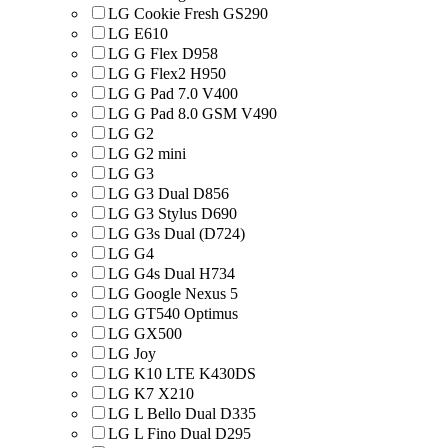
LG Cookie Fresh GS290
LG E610
LG G Flex D958
LG G Flex2 H950
LG G Pad 7.0 V400
LG G Pad 8.0 GSM V490
LG G2
LG G2 mini
LG G3
LG G3 Dual D856
LG G3 Stylus D690
LG G3s Dual (D724)
LG G4
LG G4s Dual H734
LG Google Nexus 5
LG GT540 Optimus
LG GX500
LG Joy
LG K10 LTE K430DS
LG K7 X210
LG L Bello Dual D335
LG L Fino Dual D295