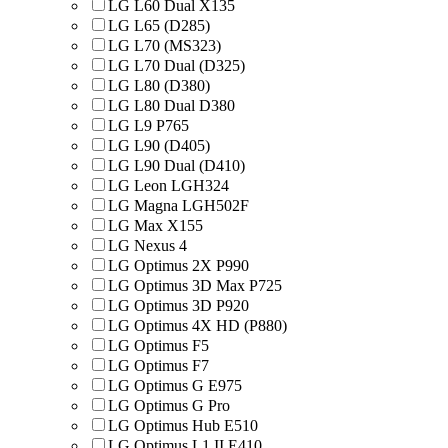
LG L60 Dual X135
LG L65 (D285)
LG L70 (MS323)
LG L70 Dual (D325)
LG L80 (D380)
LG L80 Dual D380
LG L9 P765
LG L90 (D405)
LG L90 Dual (D410)
LG Leon LGH324
LG Magna LGH502F
LG Max X155
LG Nexus 4
LG Optimus 2X P990
LG Optimus 3D Max P725
LG Optimus 3D P920
LG Optimus 4X HD (P880)
LG Optimus F5
LG Optimus F7
LG Optimus G E975
LG Optimus G Pro
LG Optimus Hub E510
LG Optimus L1 II E410