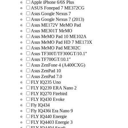
Apple iPhone 6/6S Plus
ASUS Fonepad 7 ME372CG
Asus Google Nexus 7
Asus Google Nexus 7 (2013)
Asus ME172V MeMO Pad
Asus ME301T MeMO
Asus MeMO Pad 10 ME102A
Asus MeMO Pad HD 7 ME173X
Asus MeMO Pad ME302C
Asus TF300T/TF300GT/10.1"
Asus TF700GT/10.1"
Asus ZenFone 4 (A400CXG)
Asus ZenPad 10
Asus ZenPad 7.0
FLY IQ235 Uno
FLY IQ239 ERA Nano 2
FLY IQ270 Firebird
FLY IQ430 Evoke
Fly IQ434
Fly IQ436i Era Nano 9
FLY IQ440 Energie
FLY IQ4403 Energie 3
FLY IQ4404 Spark