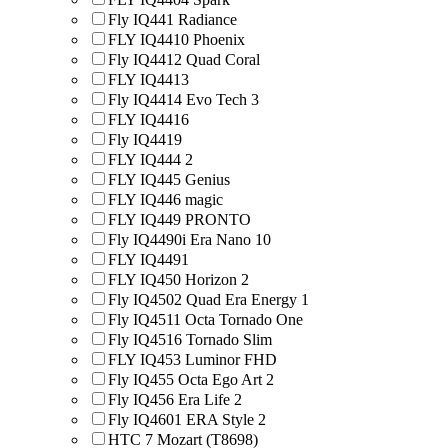
Fly IQ441 Radiance
FLY IQ4410 Phoenix
Fly IQ4412 Quad Coral
FLY IQ4413
Fly IQ4414 Evo Tech 3
FLY IQ4416
Fly IQ4419
FLY IQ444 2
FLY IQ445 Genius
FLY IQ446 magic
FLY IQ449 PRONTO
Fly IQ4490i Era Nano 10
FLY IQ4491
FLY IQ450 Horizon 2
Fly IQ4502 Quad Era Energy 1
Fly IQ4511 Octa Tornado One
Fly IQ4516 Tornado Slim
FLY IQ453 Luminor FHD
Fly IQ455 Octa Ego Art 2
Fly IQ456 Era Life 2
Fly IQ4601 ERA Style 2
HTC 7 Mozart (T8698)