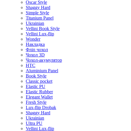
Oscar Style
Shaggy Hard
Simple Style
Titanium Panel
Ukrainian
Vellini Book Style
Vellini Lux-flip
Wonder
Накладка
Фліп чохол
Чохол 3D
Чохол-акумулятор
HTC
Aluminium Panel
Book Style
Classic pocket
Elastic PU
Elastic Rubber
Elegant Wallet
Fresh Style
Lux-flip Drobak
Shaggy Hard
Ukrainian
Ultra PU
Vellini Lux-flip