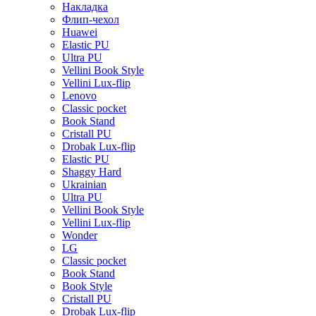
Накладка
Флип-чехол
Huawei
Elastic PU
Ultra PU
Vellini Book Style
Vellini Lux-flip
Lenovo
Classic pocket
Book Stand
Cristall PU
Drobak Lux-flip
Elastic PU
Shaggy Hard
Ukrainian
Ultra PU
Vellini Book Style
Vellini Lux-flip
Wonder
LG
Classic pocket
Book Stand
Book Style
Cristall PU
Drobak Lux-flip