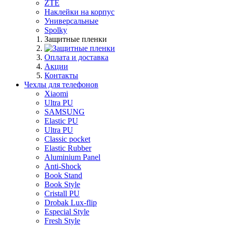
ZTE
Наклейки на корпус
Универсальные
Spolky
Защитные пленки
Оплата и доставка
Акции
Контакты
Чехлы для телефонов
Xiaomi
Ultra PU
SAMSUNG
Elastic PU
Ultra PU
Classic pocket
Elastic Rubber
Aluminium Panel
Anti-Shock
Book Stand
Book Style
Cristall PU
Drobak Lux-flip
Especial Style
Fresh Style