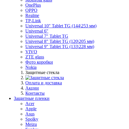
OnePlus
OPPO
Realme
TP-Link
Universal 10" Tablet TG (144\253 мм)
Universal 6"
Universal 7" Tablet TG
Universal 8" Tablet TG (120\205 мм)
Universal 9" Tablet TG (133\228 мм)
VIVO
ZTE glass
Фото коробки
Nokia
Защитные стекла
Оплата и доставка
Акции
Контакты
Защитные пленки
Acer
Apple
Asus
Spolky
Meizu