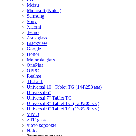
Meizu
Microsoft (Nokia)
Samsung
Sony
Xiaomi
Tecno
Asus glass
Blackview
Google
Honor
Motorola glass
OnePlus
OPPO
Realme
TP-Link
Universal 10" Tablet TG (144\253 мм)
Universal 6"
Universal 7" Tablet TG
Universal 8" Tablet TG (120\205 мм)
Universal 9" Tablet TG (133\228 мм)
VIVO
ZTE glass
Фото коробки
Nokia