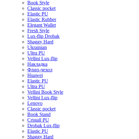
Book Style
Classic pocket
Elastic PU
Elastic Rubber
Elegant Wallet
Fresh Style
Lux-flip Drobak
Shaggy Hard
Ukrainian
Ultra PU
Vellini Lux-flip
Накладка
Флип-чехол
Huawei
Elastic PU
Ultra PU
Vellini Book Style
Vellini Lux-flip
Lenovo
Classic pocket
Book Stand
Cristall PU
Drobak Lux-flip
Elastic PU
Shaggy Hard