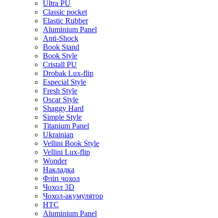
Ultra PU
Classic pocket
Elastic Rubber
Aluminium Panel
Anti-Shock
Book Stand
Book Style
Cristall PU
Drobak Lux-flip
Especial Style
Fresh Style
Oscar Style
Shaggy Hard
Simple Style
Titanium Panel
Ukrainian
Vellini Book Style
Vellini Lux-flip
Wonder
Накладка
Фліп чохол
Чохол 3D
Чохол-акумулятор
HTC
Aluminium Panel