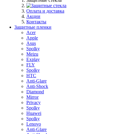
Защитные стекла
Оплата и доставка
Акции
Контакты
Защитные пленки
Acer
Apple
Asus
Spolky
Meizu
Explay
FLY
Spolky
HTC
Anti-Glare
Anti-Shock
Diamond
Mirror
Privacy
Spolky
Huawei
Spolky
Lenovo
Anti-Glare