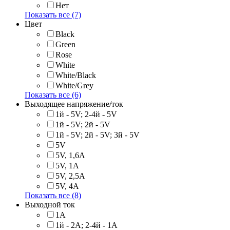
Нет
Показать все (7)
Цвет
Black
Green
Rose
White
White/Black
White/Grey
Показать все (6)
Выходящее напряжение/ток
1й - 5V; 2-4й - 5V
1й - 5V; 2й - 5V
1й - 5V; 2й - 5V; 3й - 5V
5V
5V, 1,6A
5V, 1A
5V, 2,5A
5V, 4A
Показать все (8)
Выходной ток
1A
1й - 2A; 2-4й - 1A