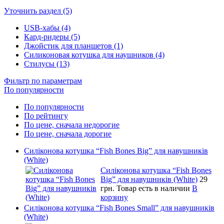
Уточнить раздел (5)
USB-хабы (4)
Кард-ридеры (5)
Джойстик для планшетов (1)
Силиконовая котушка для наушников (4)
Стилусы (13)
Фильтр по параметрам
По популярности
По популярности
По рейтингу
По цене, сначала недорогие
По цене, сначала дорогие
Силіконова котушка “Fish Bones Big” для навушників
(White)
Силіконова котушка “Fish Bones
Big” для навушників (White)
29
грн.
Товар есть в наличии
В
корзину
Силіконова котушка “Fish Bones Small” для навушників
(White)