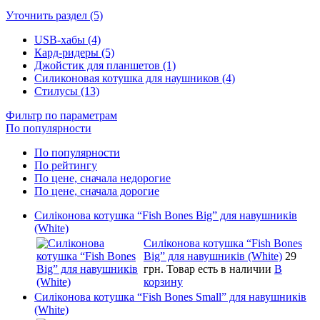
Уточнить раздел (5)
USB-хабы (4)
Кард-ридеры (5)
Джойстик для планшетов (1)
Силиконовая котушка для наушников (4)
Стилусы (13)
Фильтр по параметрам
По популярности
По популярности
По рейтингу
По цене, сначала недорогие
По цене, сначала дорогие
Силіконова котушка “Fish Bones Big” для навушників
(White)
Силіконова котушка “Fish Bones
Big” для навушників (White)
29
грн.
Товар есть в наличии
В
корзину
Силіконова котушка “Fish Bones Small” для навушників
(White)