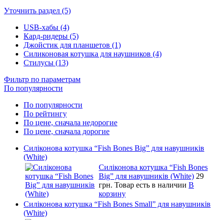
Уточнить раздел (5)
USB-хабы (4)
Кард-ридеры (5)
Джойстик для планшетов (1)
Силиконовая котушка для наушников (4)
Стилусы (13)
Фильтр по параметрам
По популярности
По популярности
По рейтингу
По цене, сначала недорогие
По цене, сначала дорогие
Силіконова котушка “Fish Bones Big” для навушників
(White)
Силіконова котушка “Fish Bones
Big” для навушників (White)
29
грн.
Товар есть в наличии
В
корзину
Силіконова котушка “Fish Bones Small” для навушників
(White)