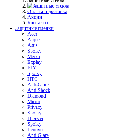
Защитные стекла
Оплата и доставка
Акции
Контакты
Защитные пленки
Acer
Apple
Asus
Spolky
Meizu
Explay
FLY
Spolky
HTC
Anti-Glare
Anti-Shock
Diamond
Mirror
Privacy
Spolky
Huawei
Spolky
Lenovo
Anti-Glare