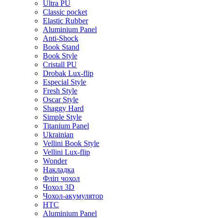
Ultra PU
Classic pocket
Elastic Rubber
Aluminium Panel
Anti-Shock
Book Stand
Book Style
Cristall PU
Drobak Lux-flip
Especial Style
Fresh Style
Oscar Style
Shaggy Hard
Simple Style
Titanium Panel
Ukrainian
Vellini Book Style
Vellini Lux-flip
Wonder
Накладка
Фліп чохол
Чохол 3D
Чохол-акумулятор
HTC
Aluminium Panel