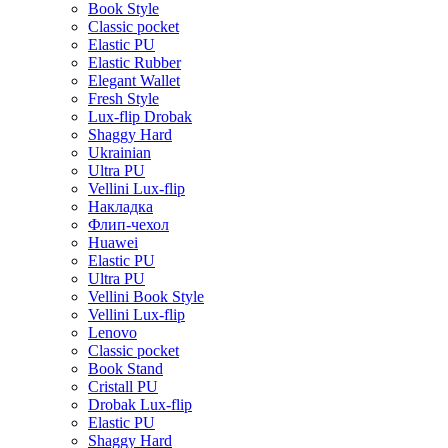
Book Style
Classic pocket
Elastic PU
Elastic Rubber
Elegant Wallet
Fresh Style
Lux-flip Drobak
Shaggy Hard
Ukrainian
Ultra PU
Vellini Lux-flip
Накладка
Флип-чехол
Huawei
Elastic PU
Ultra PU
Vellini Book Style
Vellini Lux-flip
Lenovo
Classic pocket
Book Stand
Cristall PU
Drobak Lux-flip
Elastic PU
Shaggy Hard