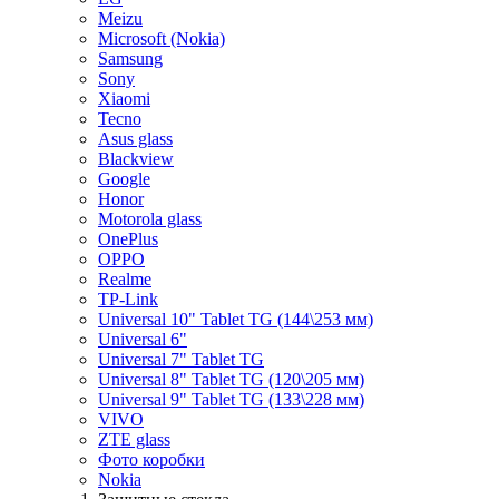
Meizu
Microsoft (Nokia)
Samsung
Sony
Xiaomi
Tecno
Asus glass
Blackview
Google
Honor
Motorola glass
OnePlus
OPPO
Realme
TP-Link
Universal 10" Tablet TG (144\253 мм)
Universal 6"
Universal 7" Tablet TG
Universal 8" Tablet TG (120\205 мм)
Universal 9" Tablet TG (133\228 мм)
VIVO
ZTE glass
Фото коробки
Nokia