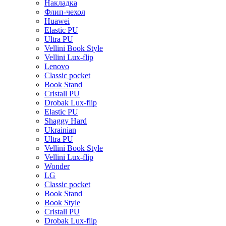
Накладка
Флип-чехол
Huawei
Elastic PU
Ultra PU
Vellini Book Style
Vellini Lux-flip
Lenovo
Classic pocket
Book Stand
Cristall PU
Drobak Lux-flip
Elastic PU
Shaggy Hard
Ukrainian
Ultra PU
Vellini Book Style
Vellini Lux-flip
Wonder
LG
Classic pocket
Book Stand
Book Style
Cristall PU
Drobak Lux-flip