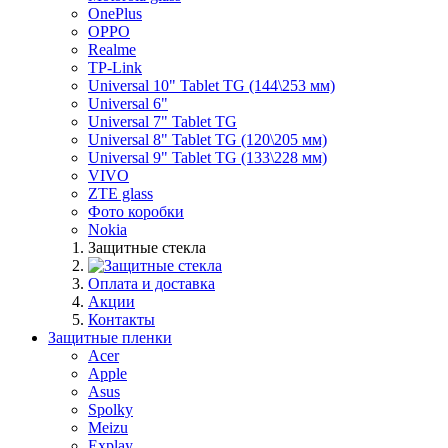
OnePlus
OPPO
Realme
TP-Link
Universal 10" Tablet TG (144\253 мм)
Universal 6"
Universal 7" Tablet TG
Universal 8" Tablet TG (120\205 мм)
Universal 9" Tablet TG (133\228 мм)
VIVO
ZTE glass
Фото коробки
Nokia
Защитные стекла
Оплата и доставка
Акции
Контакты
Защитные пленки
Acer
Apple
Asus
Spolky
Meizu
Explay