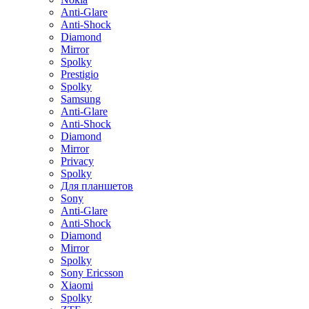
Anti-Glare
Anti-Shock
Diamond
Mirror
Spolky
Prestigio
Spolky
Samsung
Anti-Glare
Anti-Shock
Diamond
Mirror
Privacy
Spolky
Для планшетов
Sony
Anti-Glare
Anti-Shock
Diamond
Mirror
Spolky
Sony Ericsson
Xiaomi
Spolky