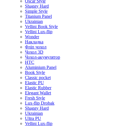
Oscar Style
Shaggy Hard
Simple Style
Titanium Panel
Ukrainian
Vellini Book Style
Vellini Lux-flip
Wonder
Накладка
Фліп чохол
Чохол 3D
Чохол-акумулятор
HTC
Aluminium Panel
Book Style
Classic pocket
Elastic PU
Elastic Rubber
Elegant Wallet
Fresh Style
Lux-flip Drobak
Shaggy Hard
Ukrainian
Ultra PU
Vellini Lux-flip