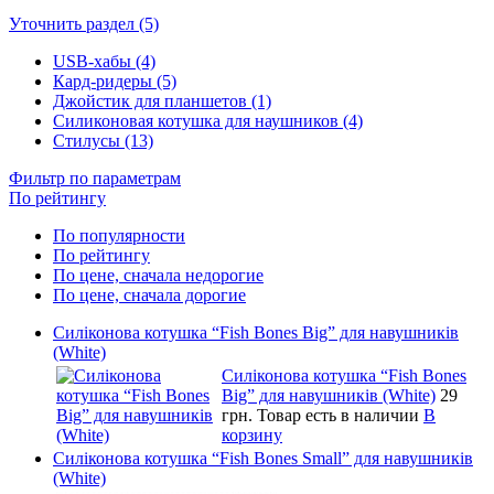
Уточнить раздел (5)
USB-хабы (4)
Кард-ридеры (5)
Джойстик для планшетов (1)
Силиконовая котушка для наушников (4)
Стилусы (13)
Фильтр по параметрам
По рейтингу
По популярности
По рейтингу
По цене, сначала недорогие
По цене, сначала дорогие
Силіконова котушка “Fish Bones Big” для навушників
(White)
Силіконова котушка “Fish Bones
Big” для навушників (White)
29
грн.
Товар есть в наличии
В
корзину
Силіконова котушка “Fish Bones Small” для навушників
(White)