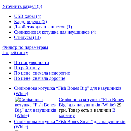
Уточнить раздел (5)
USB-хабы (4)
Кард-ридеры (5)
Джойстик для планшетов (1)
Силиконовая котушка для наушников (4)
Стилусы (13)
Фильтр по параметрам
По рейтингу
По популярности
По рейтингу
По цене, сначала недорогие
По цене, сначала дорогие
Силіконова котушка “Fish Bones Big” для навушників
(White)
Силіконова котушка “Fish Bones
Big” для навушників (White)
29
грн.
Товар есть в наличии
В
корзину
Силіконова котушка “Fish Bones Small” для навушників
(White)