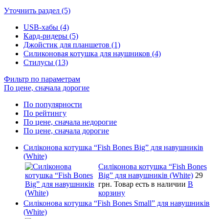
Уточнить раздел (5)
USB-хабы (4)
Кард-ридеры (5)
Джойстик для планшетов (1)
Силиконовая котушка для наушников (4)
Стилусы (13)
Фильтр по параметрам
По цене, сначала дорогие
По популярности
По рейтингу
По цене, сначала недорогие
По цене, сначала дорогие
Силіконова котушка “Fish Bones Big” для навушників
(White)
Силіконова котушка “Fish Bones
Big” для навушників (White)
29
грн.
Товар есть в наличии
В
корзину
Силіконова котушка “Fish Bones Small” для навушників
(White)