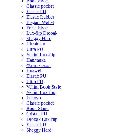
Book Style
Classic pocket
Elastic PU
Elastic Rubber
Elegant Wallet
Fresh Style
Lux-flip Drobak
Shaggy Hard
Ukrainian
Ultra PU
Vellini Lux-flip
Накладка
Флип-чехол
Huawei
Elastic PU
Ultra PU
Vellini Book Style
Vellini Lux-flip
Lenovo
Classic pocket
Book Stand
Cristall PU
Drobak Lux-flip
Elastic PU
Shaggy Hard