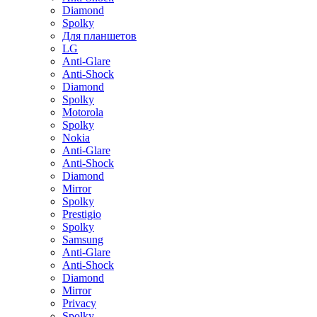
Diamond
Spolky
Для планшетов
LG
Anti-Glare
Anti-Shock
Diamond
Spolky
Motorola
Spolky
Nokia
Anti-Glare
Anti-Shock
Diamond
Mirror
Spolky
Prestigio
Spolky
Samsung
Anti-Glare
Anti-Shock
Diamond
Mirror
Privacy
Spolky