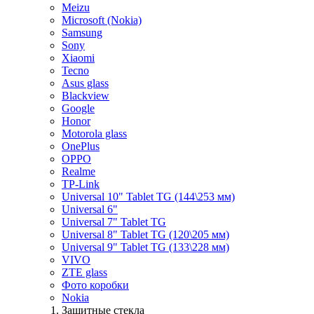
Meizu
Microsoft (Nokia)
Samsung
Sony
Xiaomi
Tecno
Asus glass
Blackview
Google
Honor
Motorola glass
OnePlus
OPPO
Realme
TP-Link
Universal 10" Tablet TG (144\253 мм)
Universal 6"
Universal 7" Tablet TG
Universal 8" Tablet TG (120\205 мм)
Universal 9" Tablet TG (133\228 мм)
VIVO
ZTE glass
Фото коробки
Nokia
Защитные стекла