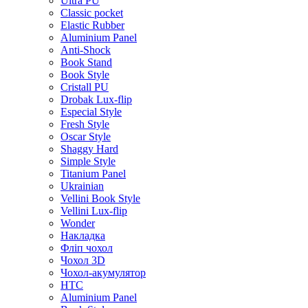
Ultra PU
Classic pocket
Elastic Rubber
Aluminium Panel
Anti-Shock
Book Stand
Book Style
Cristall PU
Drobak Lux-flip
Especial Style
Fresh Style
Oscar Style
Shaggy Hard
Simple Style
Titanium Panel
Ukrainian
Vellini Book Style
Vellini Lux-flip
Wonder
Накладка
Фліп чохол
Чохол 3D
Чохол-акумулятор
HTC
Aluminium Panel