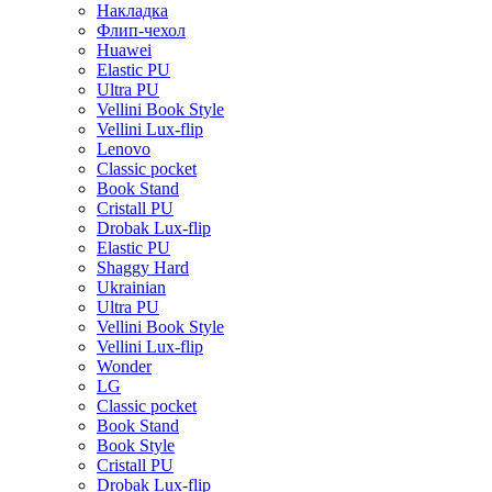
Накладка
Флип-чехол
Huawei
Elastic PU
Ultra PU
Vellini Book Style
Vellini Lux-flip
Lenovo
Classic pocket
Book Stand
Cristall PU
Drobak Lux-flip
Elastic PU
Shaggy Hard
Ukrainian
Ultra PU
Vellini Book Style
Vellini Lux-flip
Wonder
LG
Classic pocket
Book Stand
Book Style
Cristall PU
Drobak Lux-flip