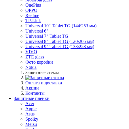
OnePlus
OPPO
Realme
TP-Link
Universal 10" Tablet TG (144\253 мм)
Universal 6"
Universal 7" Tablet TG
Universal 8" Tablet TG (120\205 мм)
Universal 9" Tablet TG (133\228 мм)
VIVO
ZTE glass
Фото коробки
Nokia
Защитные стекла
Оплата и доставка
Акции
Контакты
Защитные пленки
Acer
Apple
Asus
Spolky
Meizu