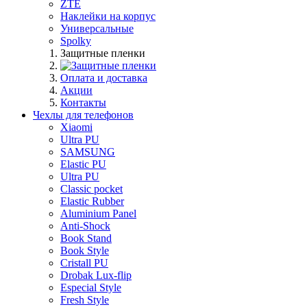
ZTE
Наклейки на корпус
Универсальные
Spolky
Защитные пленки
Оплата и доставка
Акции
Контакты
Чехлы для телефонов
Xiaomi
Ultra PU
SAMSUNG
Elastic PU
Ultra PU
Classic pocket
Elastic Rubber
Aluminium Panel
Anti-Shock
Book Stand
Book Style
Cristall PU
Drobak Lux-flip
Especial Style
Fresh Style