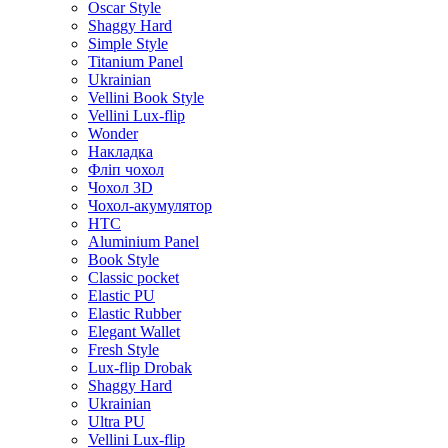
Oscar Style
Shaggy Hard
Simple Style
Titanium Panel
Ukrainian
Vellini Book Style
Vellini Lux-flip
Wonder
Накладка
Фліп чохол
Чохол 3D
Чохол-акумулятор
HTC
Aluminium Panel
Book Style
Classic pocket
Elastic PU
Elastic Rubber
Elegant Wallet
Fresh Style
Lux-flip Drobak
Shaggy Hard
Ukrainian
Ultra PU
Vellini Lux-flip