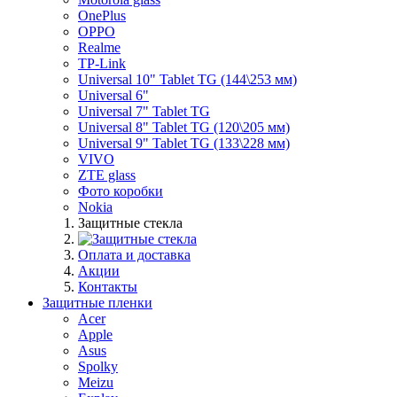
OnePlus
OPPO
Realme
TP-Link
Universal 10" Tablet TG (144\253 мм)
Universal 6"
Universal 7" Tablet TG
Universal 8" Tablet TG (120\205 мм)
Universal 9" Tablet TG (133\228 мм)
VIVO
ZTE glass
Фото коробки
Nokia
Защитные стекла
Оплата и доставка
Акции
Контакты
Защитные пленки
Acer
Apple
Asus
Spolky
Meizu