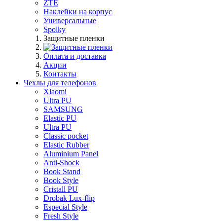
ZTE
Наклейки на корпус
Универсальные
Spolky
Защитные пленки
Оплата и доставка
Акции
Контакты
Чехлы для телефонов
Xiaomi
Ultra PU
SAMSUNG
Elastic PU
Ultra PU
Classic pocket
Elastic Rubber
Aluminium Panel
Anti-Shock
Book Stand
Book Style
Cristall PU
Drobak Lux-flip
Especial Style
Fresh Style