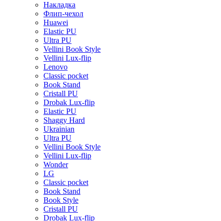
Накладка
Флип-чехол
Huawei
Elastic PU
Ultra PU
Vellini Book Style
Vellini Lux-flip
Lenovo
Classic pocket
Book Stand
Cristall PU
Drobak Lux-flip
Elastic PU
Shaggy Hard
Ukrainian
Ultra PU
Vellini Book Style
Vellini Lux-flip
Wonder
LG
Classic pocket
Book Stand
Book Style
Cristall PU
Drobak Lux-flip