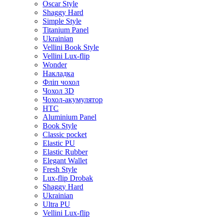
Oscar Style
Shaggy Hard
Simple Style
Titanium Panel
Ukrainian
Vellini Book Style
Vellini Lux-flip
Wonder
Накладка
Фліп чохол
Чохол 3D
Чохол-акумулятор
HTC
Aluminium Panel
Book Style
Classic pocket
Elastic PU
Elastic Rubber
Elegant Wallet
Fresh Style
Lux-flip Drobak
Shaggy Hard
Ukrainian
Ultra PU
Vellini Lux-flip