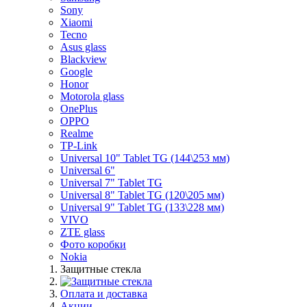
Sony
Xiaomi
Tecno
Asus glass
Blackview
Google
Honor
Motorola glass
OnePlus
OPPO
Realme
TP-Link
Universal 10" Tablet TG (144\253 мм)
Universal 6"
Universal 7" Tablet TG
Universal 8" Tablet TG (120\205 мм)
Universal 9" Tablet TG (133\228 мм)
VIVO
ZTE glass
Фото коробки
Nokia
Защитные стекла
Оплата и доставка
Акции