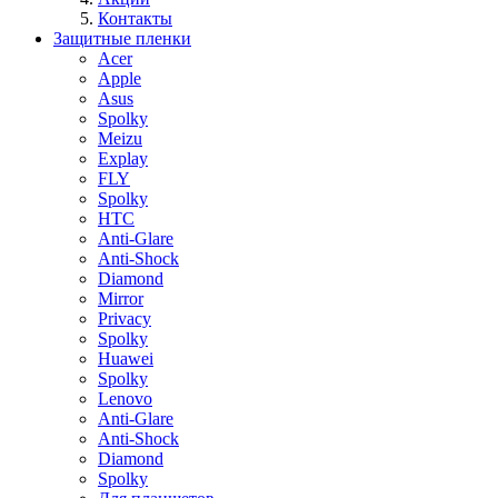
Контакты
Защитные пленки
Acer
Apple
Asus
Spolky
Meizu
Explay
FLY
Spolky
HTC
Anti-Glare
Anti-Shock
Diamond
Mirror
Privacy
Spolky
Huawei
Spolky
Lenovo
Anti-Glare
Anti-Shock
Diamond
Spolky