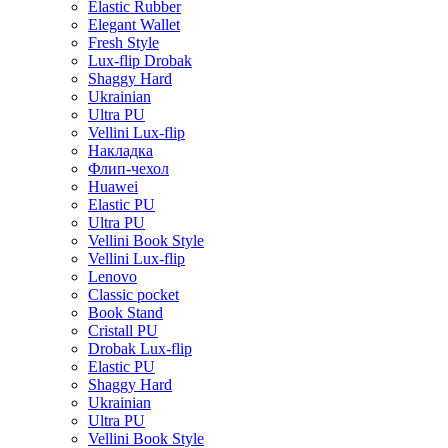
Elastic Rubber
Elegant Wallet
Fresh Style
Lux-flip Drobak
Shaggy Hard
Ukrainian
Ultra PU
Vellini Lux-flip
Накладка
Флип-чехол
Huawei
Elastic PU
Ultra PU
Vellini Book Style
Vellini Lux-flip
Lenovo
Classic pocket
Book Stand
Cristall PU
Drobak Lux-flip
Elastic PU
Shaggy Hard
Ukrainian
Ultra PU
Vellini Book Style