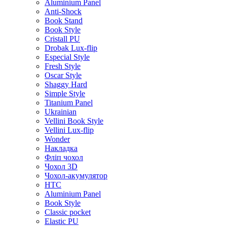
Aluminium Panel
Anti-Shock
Book Stand
Book Style
Cristall PU
Drobak Lux-flip
Especial Style
Fresh Style
Oscar Style
Shaggy Hard
Simple Style
Titanium Panel
Ukrainian
Vellini Book Style
Vellini Lux-flip
Wonder
Накладка
Фліп чохол
Чохол 3D
Чохол-акумулятор
HTC
Aluminium Panel
Book Style
Classic pocket
Elastic PU